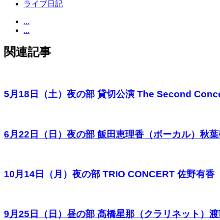
ライブ日記
...
...
関連記事
5月18日（土）夜の部 貸切公演 The Second Conce
6月22日（日）夜の部 飯田恵理香（ボーカル）秋
10月14日（月）夜の部 TRIO CONCERT 
9月25日（日）昼の部 髙橋星那（クラリネット）渡部泉希（ピアノ）