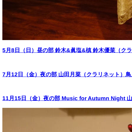
5月8日（日）昼の部 鈴木&眞塩&槙 鈴木優菜（
7月12日（金）夜の部 山田月菜（クラリネット）
11月15日（金）夜の部 Music for Autumn 