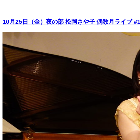
10月25日（金）夜の部 松岡さや⼦ 偶数⽉ライブ 