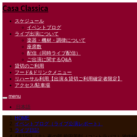
Casa Classica
スケジュール
イベントブログ
ライブ出演について
楽器・機材・調律について
座席数
配信（同時ライブ配信）
ご出演に関するQ&A
貸切のご利用
フード&ドリンクメニュー
リハーサル利用【出演＆貸切ご利用確定者限定】
アクセス/駐車場
menu
日本語
HOME
イベントブログ（ライブ公演レポート）
ライブ日記
4月15日（土）夜の部 前田芳彰（コントラバス）池内