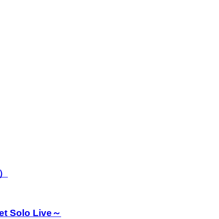
）
Solo Live～