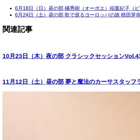
6月18日（日）昼の部 橘秀樹（オーボエ）稲葉紀子（
6月24日（土）昼の部 歌で巡るヨーロッパの旅 植田
関連記事
10月23日（木）夜の部 クラシックセッションVol.
11月12日（土）昼の部 夢と魔法のカーサスタッフ