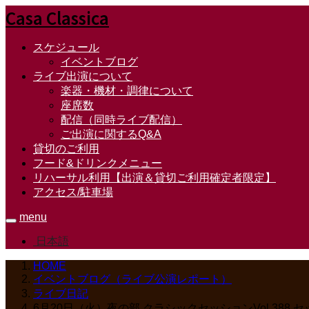
Casa Classica
スケジュール
イベントブログ
ライブ出演について
楽器・機材・調律について
座席数
配信（同時ライブ配信）
ご出演に関するQ&A
貸切のご利用
フード&ドリンクメニュー
リハーサル利用【出演＆貸切ご利用確定者限定】
アクセス/駐車場
menu
日本語
HOME
イベントブログ（ライブ公演レポート）
ライブ日記
6月20日（火）夜の部 クラシックセッションVol.388