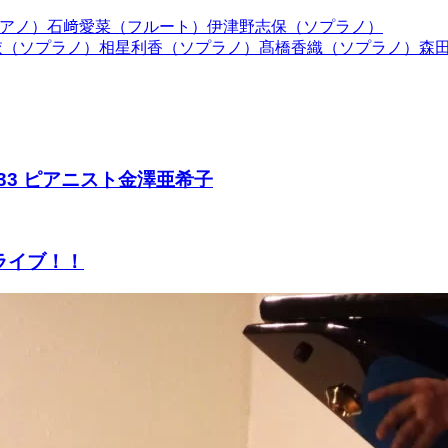
ピアノ）石﨑愛菜（フルート）伊津野志保（ソプラノ）
芽依（ソプラノ）相星利香（ソプラノ）髙橋香織（ソプラノ）森
433 ピアニスト金澤亜希子
ライブ！！