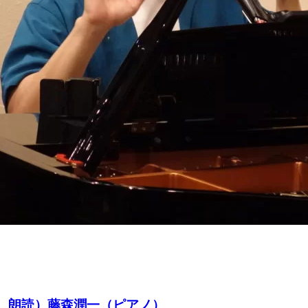
美（歌、朗読）藤森潤一（ピアノ）