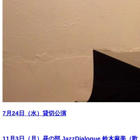
7月24日（水）貸切公演
11月3日（月）昼の部 JazzDialogue 鈴木麻