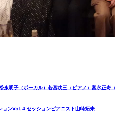
 LIVE★松永明子（ボーカル）若宮功三（ピアノ）富永正
ョンVol. 4 セッションピアニスト山崎拓未