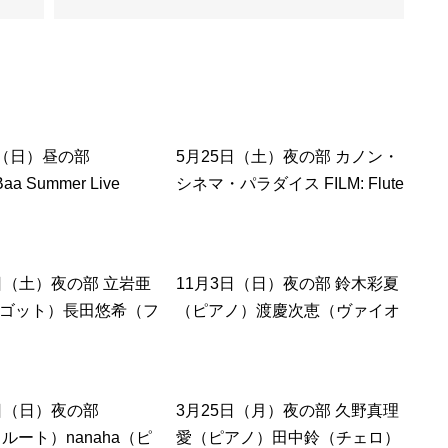
日（日）昼の部
5月25日（土）夜の部 カノン・
aa Summer Live
シネマ・パラダイス FILM: Flute
！ 藤村佳乃子（ピアノ）
duo in Tokyo 岡田知里（フルー
保（ボーカル）
ト）松島沙樹（フルート）瀬谷
崎友香（ピアノ）
7日（土）夜の部 立岩亜
11月3日（日）夜の部 鈴木彩夏
ゴット）長田悠希（フ
（ピアノ）渡慶次恵（ヴァイオ
）山越のどか（ファゴ
リン）
ファゴット・トリオ・
ト～
3日（日）夜の部
3月25日（月）夜の部 久野真理
（フルート）nanaha（ピ
愛（ピアノ）田中鈴（チェロ）