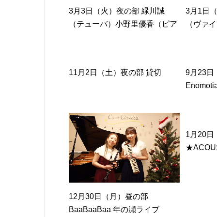
ストロンボーン）石田真雪（ユ
3月3日（火）夜の部 緑川誠
3月1日
ーフォニアム...
（テューバ）小野里優香（ピア
（ヴァイ
ノ）
アノ）
11月2日（土）夜の部 貸切
9月23
Enomoti
（ヴィオ
ロ）中山
1月20
★ACOUS
永明子（
（ピアノ
ス・フル
12月30日（月）昼の部
ンペット
BaaBaaBaa 年の瀬ライブ