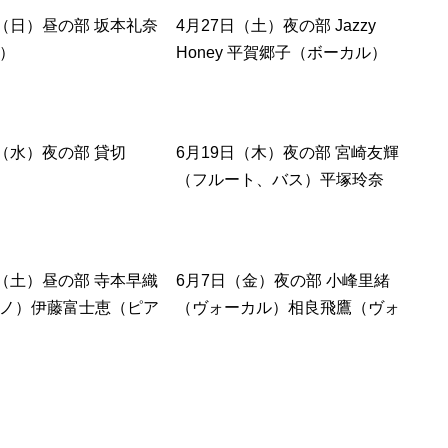
直哉（テューバ）竹下
日（日）昼の部 坂本礼奈
4月27日（土）夜の部 Jazzy
ーカッション）
）
Honey 平賀郷子（ボーカル）
長谷部 良子（ピアノ） 高橋 久
憲（ベース） 有城 典男（ドラ
ム） ゲスト出演: Naho（フルー
日（水）夜の部 貸切
6月19日（木）夜の部 宮崎友輝
ト）
（フルート、バス）平塚玲奈
（ソプラノ）四居花音（ピア
ノ）湯凌越 （ドラム）
日（土）昼の部 寺本早織
6月7日（金）夜の部 小峰里緒
ノ）伊藤富士恵（ピア
（ヴォーカル）相良飛鷹（ヴォ
ーカル）本多羅偉（ヴォーカ
ル）南颯希（ヴォーカル）