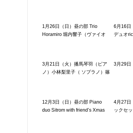
ノ）
1月26日（日）昼の部 Trio
6月16
Horamiro 堀内響子（ヴァイオ
デュオri
リン）三浦こと美（クラリネッ
ト）横山
ト）ロドリゲスありさ（ピア
ト：オレ
ノ）
レーショ
3月21日（火）播馬琴羽（ピア
3月29
ノ）小林梨里子（ ソプラノ）篠
原サヤ（オーボエ）笠井真菜
（ヴァイオリン）安部穂乃香
（ピアノ）
12月3日（日）昼の部 Piano
4月27
duo Sitrom with friend’s Xmas
ックセッシ
concert 牛越優紀（ピアノ）中
スト金澤
村俊大（ピアノ）生越美穂（バ