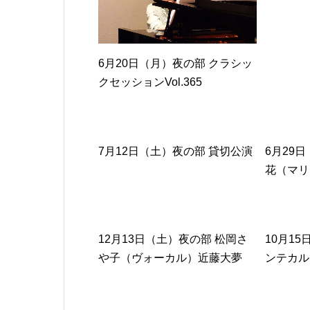
アノ）
6月20日（月）夜の部 クラシッ
クセッションVol.365
7月12日（土）夜の部 貸切公演
6月29
花（マリ
イオリン
12月13日（土）夜の部 松岡さ
10月1
や子（ヴォーカル）近藤大夢
ンテカル
（ピアノ）～偶数月ライブ＃24
フォニア
～GOODBYE 2025～
ォニアム