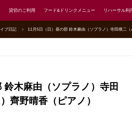
て
貸切のご利用
フード&ドリンクメニュー
リハーサル利
イブ日記
11月5日（日）昼の部 鈴木麻由（ソプラノ）寺田穣二
部 鈴木麻由（ソプラノ）寺田
ン）齊野晴香（ピアノ）