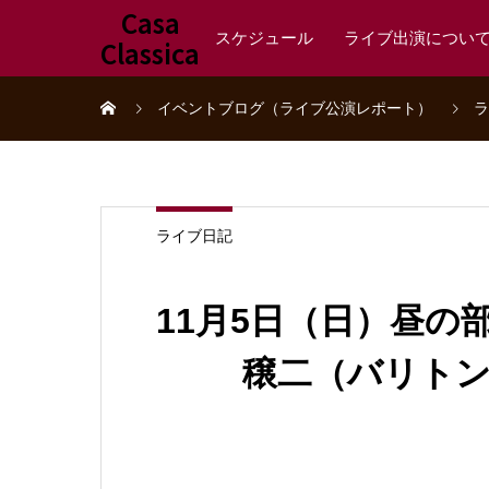
Casa
スケジュール
ライブ出演につい
Classica
イベントブログ（ライブ公演レポート）
ラ
ライブ日記
11月5日（日）昼の
穣二（バリト