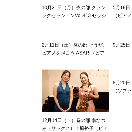
バ）森脇
10月21日（月）夜の部 クラシ
5月18
和秀（パ
ックセッションVol.413 セッシ
（ピアノ
ョンピアニスト 金澤亜希子
2月11日（土）昼の部 そうだ、
9月25
ピアノを弾こう ASARI（ピア
ノ）
8月20
（ソプラ
ノ）
12月14日（土）昼の部 南なつ
み（サックス）上原裕子（ピア