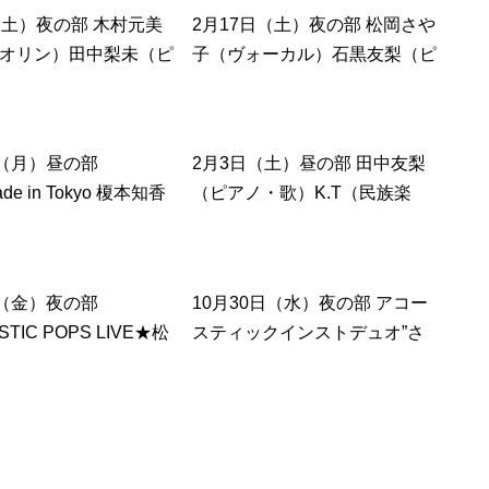
（土）夜の部 木村元美
2月17日（土）夜の部 松岡さや
オリン）田中梨未（ピ
子（ヴォーカル）石黒友梨（ピ
アノ）偶数月ライブ vol.13 ～
CUT～
日（月）昼の部
2月3日（土）昼の部 田中友梨
ade in Tokyo 榎本知香
（ピアノ・歌）K.T（民族楽
ラ）榎本一輝（チェ
器）
あまね（ピアノ）
日（金）夜の部
10月30日（水）夜の部 アコー
TIC POPS LIVE★松
スティックインストデュオ”さ
ボーカル）若宮功三
らさ” Machiko（ハープ） 森川
）富永正寿（サック
敏行（ギター）サポートメンバ
ート）下神竜哉（トラ
ー 前田順三（ベース）折重由美
）
子（ピアノ、クラビオーラ）