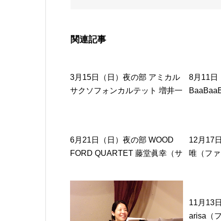
山 真穂（ピアノ）
関連記事
3月15日（日）夜の部 アミカル
8月11
サクソフォンカルテット 増井一
BaaBaaB
喜（ソプラノサックス）藤田遥
2024
香（アルトサックス）渡邉丈留
伊津野志
（テナーサックス）多田清志朗
6月21日（日）夜の部 WOOD
12月1
（バリトンサックス）
FORD QUARTET 藤堂眞幸（サ
唯（ファ
ックス）永江啓介（ピアノ）中
ァゴット
村昭彦（ベース）やまもと（ド
ット）～
ラムス）～WOOD FORD
コンサー
11月1
QUARTET LIVE #13～
arisa