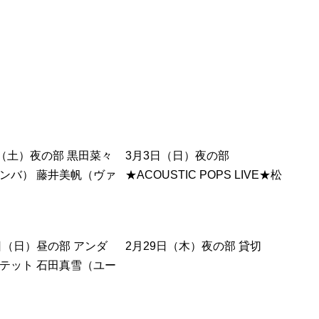
宮川結衣（バイオリン）
日（土）夜の部 黒田菜々
3月3日（日）夜の部
ンバ） 藤井美帆（ヴァ
★ACOUSTIC POPS LIVE★松
） 村田彩歌（ピアノ）
永明子（ボーカル）若宮功三
（ピアノ）富永正寿（サック
ス・フルート）下神竜哉（トラ
5日（日）昼の部 アンダ
2月29日（木）夜の部 貸切
ンペット）
テット 石田真雪（ユー
ム）鈴木蒼弥（ユーフ
）小峯奈々（テュー