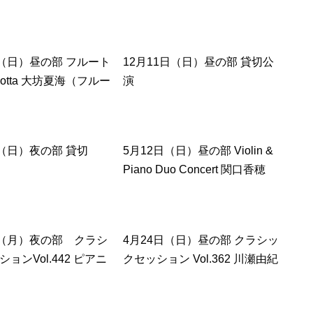
日（日）昼の部 フルート
12月11日（日）昼の部 貸切公
cotta 大坊夏海（フルー
演
二愛（フルート）ゲス
モリカエルあおい（ナ
ン、MC）
日（日）夜の部 貸切
5月12日（日）昼の部 Violin &
Piano Duo Concert 関口香穂
（ヴァイオリン）村田彩歌（ピ
アノ）
日（月）夜の部 クラシ
4月24日（日）昼の部 クラシッ
ョンVol.442 ピアニ
クセッション Vol.362 川瀬由紀
亜希子
子（ピアニスト）