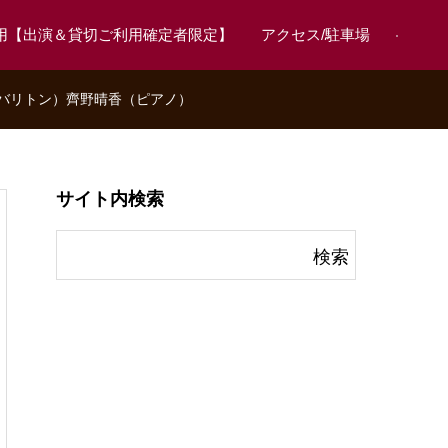
用【出演＆貸切ご利用確定者限定】
アクセス/駐車場
（バリトン）齊野晴香（ピアノ）
日
本
サイト内検索
語