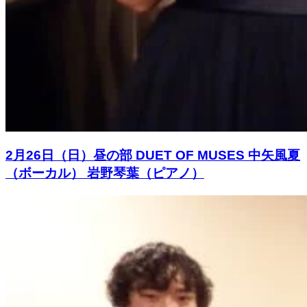
2月26日（日）昼の部 DUET OF MUSES 中矢風夏
（ボーカル） 岩野琴葉（ピアノ）