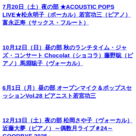
7月20日（土）夜の部 ★ACOUSTIC POPS
LIVE★松永明子（ボーカル）若宮功三（ピアノ）
富永正寿（サックス・フルート）
10月12日（日）昼の部 秋のランチタイム・ジャ
ズ・コンサート Chocolat（ショコラ）藤野聡（ピ
アノ）馬淵聡子（ヴォーカル）
6月1日（月）昼の部 オープンマイク＆ポップスセ
ッションVol.28 ピアニスト若宮功三
12月13日（土）夜の部 松岡さや子（ヴォーカル）
近藤大夢（ピアノ）～偶数月ライブ＃24～