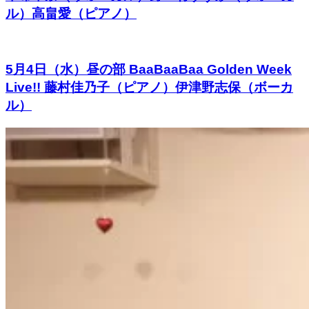
ル）高畠愛（ピアノ）
5月4日（水）昼の部 BaaBaaBaa Golden Week
Live!! 藤村佳乃子（ピアノ）伊津野志保（ボーカ
ル）