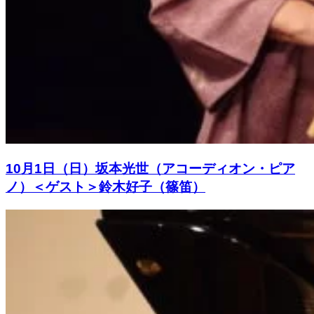
10月1日（日）坂本光世（アコーディオン・ピア
ノ）＜ゲスト＞鈴木好子（篠笛）