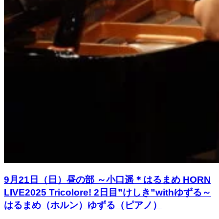
9月21日（日）昼の部 ～小口遥＊はるまめ HORN
LIVE2025 Tricolore! 2日目”けしき”withゆずる～
はるまめ（ホルン）ゆずる（ピアノ）