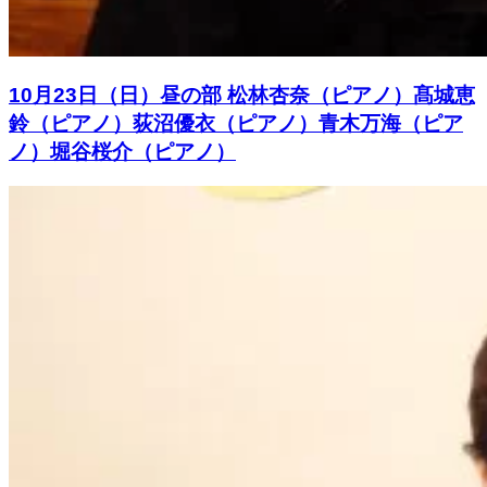
10月23日（日）昼の部 松林杏奈（ピアノ）髙城恵
鈴（ピアノ）荻沼優衣（ピアノ）青木万海（ピア
ノ）堀谷桜介（ピアノ）