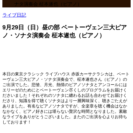
ナタ演奏会 柾本遂也（ピアノ）
ライブ日記
9月29日（日）昼の部 ベートーヴェン三大ピア
ノ・ソナタ演奏会 柾本遂也（ピアノ）
本日の東京クラシック ライブハウス 赤坂カーサクラシカは、ベート
ーヴェン三大ピアノ・ソナタ演奏会で、柾本遂也さん（ピアノ）の
ご出演でした。悲愴、月光、熱情のピアノソナタとアンコールには
エリーゼのためにとベートーヴェン尽くしのプログラムをお届けく
ださいました！それぞれのソナタに纏わるお話も合わせてお届けく
ださり、知識を得て聴くソナタはより一層興味深く、聴きごたえが
ありました。有名なピアノソナタですが、全楽章を聴く機会はなか
なかなく、ピアノ好きには堪らない贅沢な時間となりました。素敵
なライブをありがとうございました。またのご出演を心よりお待ち
しております！