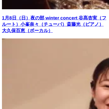
1月8日（日）夜の部 winter concert 谷髙杏実（フ
ルート）小峯奈々（チューバ）斎藤光（ピアノ）
大久保百恵（ボーカル）