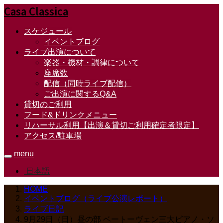
Casa Classica
スケジュール
イベントブログ
ライブ出演について
楽器・機材・調律について
座席数
配信（同時ライブ配信）
ご出演に関するQ&A
貸切のご利用
フード&ドリンクメニュー
リハーサル利用【出演＆貸切ご利用確定者限定】
アクセス/駐車場
menu
日本語
HOME
イベントブログ（ライブ公演レポート）
ライブ日記
9月29日（日）昼の部 ベートーヴェン三大ピアノ・ソ