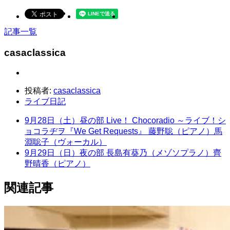
記事一覧
casaclassica
投稿者:
casaclassica
ライブ日記
9月28日（土）昼の部 Live！ Chocoradio ～ライブ！シ
ョコラヂヲ『We Get Requests』 藤野聡（ピアノ）馬
淵聡子（ヴォーカル）
9月29日（日）夜の部 長島有葵乃（メゾソプラノ）齊
野晴香（ピアノ）
関連記事