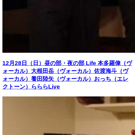
12月28日（日）昼の部・夜の部 Life 本多羅偉（ヴ
ォーカル）大根田岳（ヴォーカル）佐渡海斗（ヴ
ォーカル）養田陸矢（ヴォーカル）おっち（エレ
クトーン）らららLive