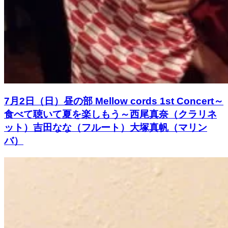
7月2日（日）昼の部 Mellow cords 1st Concert～
食べて聴いて夏を楽しもう～西尾真奈（クラリネ
ット）吉田なな（フルート）大塚真帆（マリン
バ）