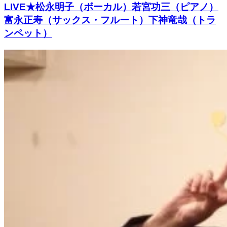
LIVE★松永明子（ボーカル）若宮功三（ピアノ）
富永正寿（サックス・フルート）下神竜哉（トラ
ンペット）