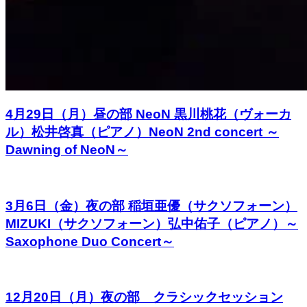
4月29日（月）昼の部 NeoN 黒川桃花（ヴォーカ
ル）松井啓真（ピアノ）NeoN 2nd concert ～
Dawning of NeoN～
3月6日（金）夜の部 稲垣亜優（サクソフォーン）
MIZUKI（サクソフォーン）弘中佑子（ピアノ）～
Saxophone Duo Concert～
12月20日（月）夜の部 クラシックセッション