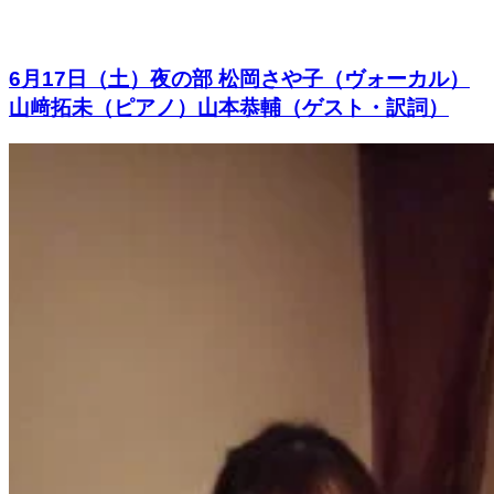
6月17日（土）夜の部 松岡さや子（ヴォーカル）
山﨑拓未（ピアノ）山本恭輔（ゲスト・訳詞）