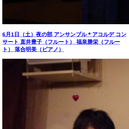
6月1日（土）夜の部 アンサンブル＊アコルデ コン
サート 直井豊子（フルート） 福泉勝栄（フルー
ト） 落合明美（ピアノ）