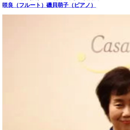
咲良（フルート）磯貝萌子（ピアノ）