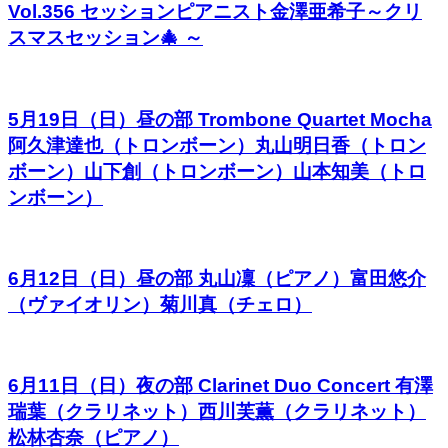
Vol.356 セッションピアニスト金澤亜希子～クリ
スマスセッション🎄 ～
5月19日（日）昼の部 Trombone Quartet Mocha
阿久津達也（トロンボーン）丸山明日香（トロン
ボーン）山下創（トロンボーン）山本知美（トロ
ンボーン）
6月12日（日）昼の部 丸山凜（ピアノ）富田悠介
（ヴァイオリン）菊川真（チェロ）
6月11日（日）夜の部 Clarinet Duo Concert 有澤
瑞葉（クラリネット）西川芙薫（クラリネット）
松林杏奈（ピアノ）