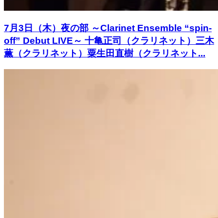
7月3日（木）夜の部 ～Clarinet Ensemble “spin-
off” Debut LIVE～ 十亀正司（クラリネット）三木
薫（クラリネット）粟生田直樹（クラリネット...