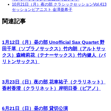
10月21日（月）夜の部 クラシックセッションVol.413
セッションピアニスト 金澤亜希子
関連記事
1月12日（月）昼の部 Unofficial Sax Quartet 野
田千草（ソプラノサックス）竹内朗（アルトサッ
クス）森崎莉花（テナーサックス）竹内健人（バ
リトンサックス）
3月23日（日）夜の部 花車祐子（クラリネット）
香村香澄（クラリネット）岸明日香（ピアノ）
6月21日（日）昼の部 貸切公演