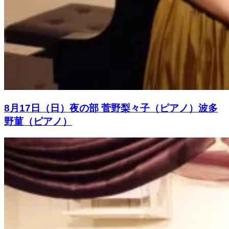
8月17日（日）夜の部 菅野梨々子（ピアノ）波多
野菫（ピアノ）