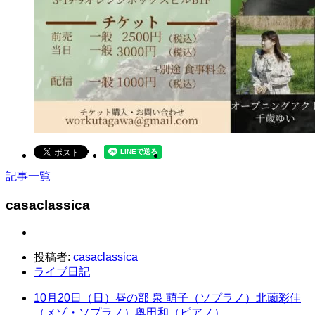
記事一覧
casaclassica
投稿者:
casaclassica
ライブ日記
10月20日（日）昼の部 泉 萌子（ソプラノ）北薗彩佳
（メゾ・ソプラノ）奥田和（ピアノ）