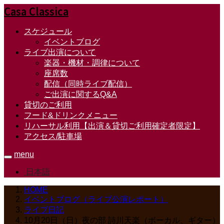
Casa Classica
スケジュール
イベントブログ
ライブ出演について
楽器・機材・調律について
座席数
配信（同時ライブ配信）
ご出演に関するQ&A
貸切のご利用
フード&ドリンクメニュー
リハーサル利用【出演＆貸切ご利用確定者限定】
アクセス/駐車場
menu
日本語
HOME
イベントブログ（ライブ公演レポート）
ライブ日記
10月20日（日）夜の部 詩川天楽（ボーカル、ギター）