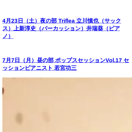
4月23日（土）夜の部 Triflea 立川慎也（サック
ス）上新淳史（パーカッション）井瑞葵（ピア
ノ）
7月7日（月）昼の部 ポップスセッションVol.17 セ
ッションピアニスト 若宮功三