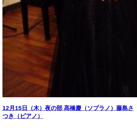
12月15日（木）夜の部 髙橋慶（ソプラノ）藤島さ
つき（ピアノ）