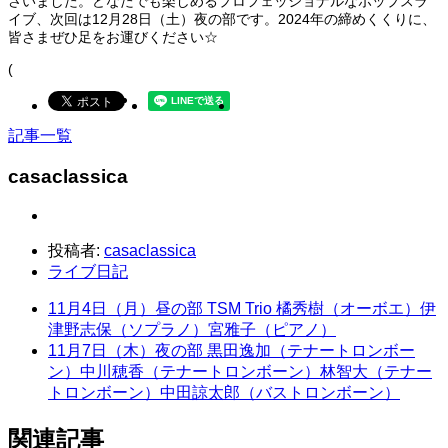
さいました。どなたでも楽しめるプロフェッショナルなポップスラ
イブ、次回は12月28日（土）夜の部です。2024年の締めくくりに、
皆さまぜひ足をお運びください☆
(
記事一覧
casaclassica
投稿者:
casaclassica
ライブ日記
11月4日（月）昼の部 TSM Trio 橘秀樹（オーボエ）伊
津野志保（ソプラノ）宮雅子（ピアノ）
11月7日（木）夜の部 黒田逸加（テナートロンボー
ン）中川穂香（テナートロンボーン）林智大（テナー
トロンボーン）中田諒太郎（バストロンボーン）
関連記事