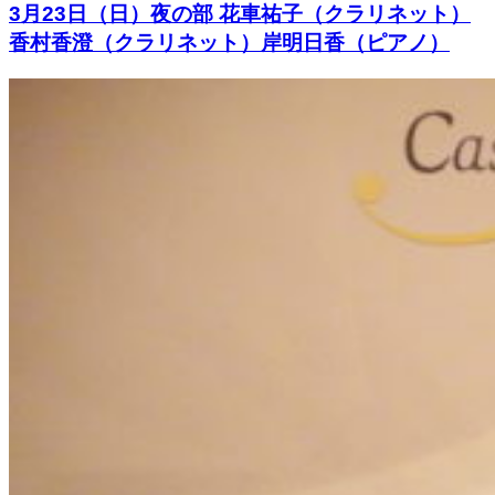
3月23日（日）夜の部 花車祐子（クラリネット）
香村香澄（クラリネット）岸明日香（ピアノ）