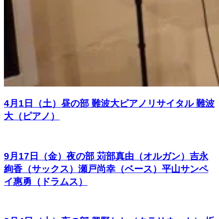
4月1日（土）昼の部 難波大ピアノリサイタル 難波
大（ピアノ）
9月17日（金）夜の部 苅部真由（オルガン）吉永
絢香（サックス）瀬戸尚幸（ベース）平山サンペ
イ惠勇（ドラムス）