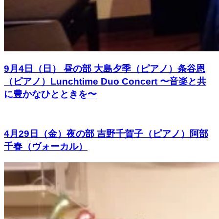
9月4日（日） 昼の部 大島夕季（ピアノ）条谷恩
（ピアノ）Lunchtime Duo Concert 〜音楽と共
に豊かなひとときを〜
4月29日（金）夜の部 吉野千賀子（ピアノ）阿部
千春（ヴォーカル）