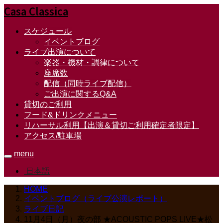
Casa Classica
スケジュール
イベントブログ
ライブ出演について
楽器・機材・調律について
座席数
配信（同時ライブ配信）
ご出演に関するQ&A
貸切のご利用
フード&ドリンクメニュー
リハーサル利用【出演＆貸切ご利用確定者限定】
アクセス/駐車場
menu
日本語
HOME
イベントブログ（ライブ公演レポート）
ライブ日記
11月4日（月）夜の部 ★ACOUSTIC POPS LIVE★松