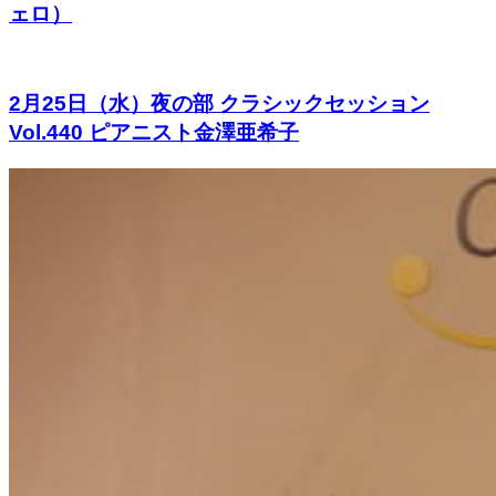
ェロ）
2月25日（水）夜の部 クラシックセッション
Vol.440 ピアニスト金澤亜希子