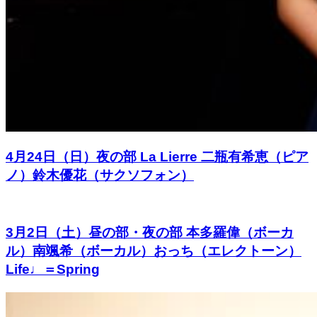
4月24日（日）夜の部 La Lierre 二瓶有希恵（ピア
ノ）鈴木優花（サクソフォン）
3月2日（土）昼の部・夜の部 本多羅偉（ボーカ
ル）南颯希（ボーカル）おっち（エレクトーン）
Life♩＝Spring