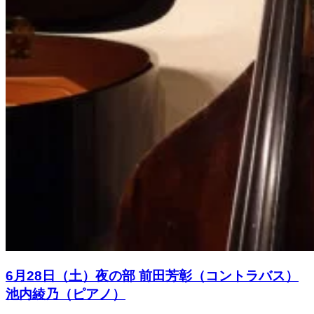
6月28日（土）夜の部 前田芳彰（コントラバス）
池内綾乃（ピアノ）