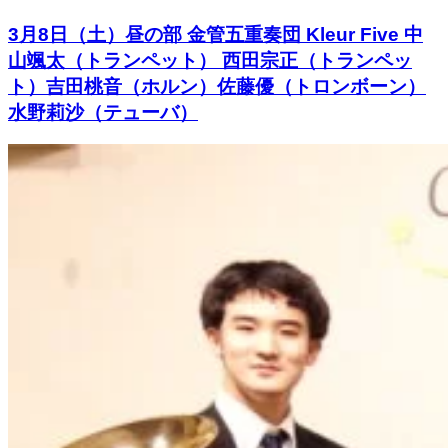
3月8日（土）昼の部 金管五重奏団 Kleur Five 中
山颯太（トランペット） 西田宗正（トランペッ
ト）吉田桃音（ホルン）佐藤優（トロンボーン）
水野莉沙（テューバ）