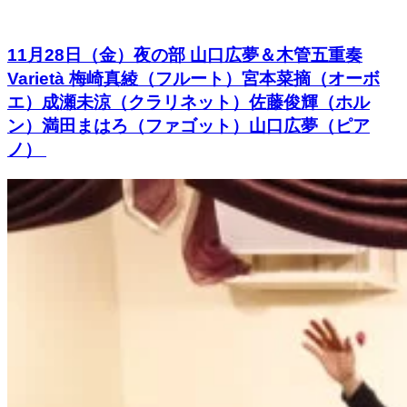
11月28日（金）夜の部 山口広夢＆木管五重奏
Varietà 梅崎真綾（フルート）宮本菜摘（オーボ
エ）成瀬未涼（クラリネット）佐藤俊輝（ホル
ン）満田まはろ（ファゴット）山口広夢（ピア
ノ）