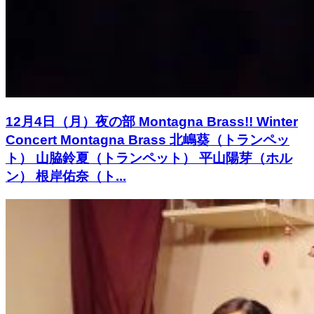
12月4日（月）夜の部 Montagna Brass!! Winter
Concert Montagna Brass 北嶋葵（トランペッ
ト） 山脇鈴夏（トランペット） 平山陽芽（ホル
ン） 根岸佑奈（ト...