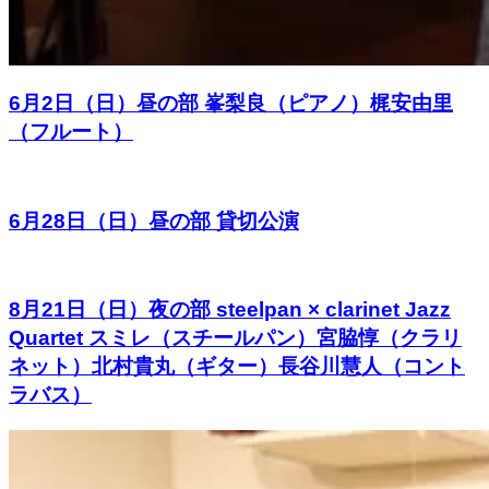
6月2日（日）昼の部 峯梨良（ピアノ）梶安由里
（フルート）
6月28日（日）昼の部 貸切公演
8月21日（日）夜の部 steelpan × clarinet Jazz
Quartet スミレ（スチールパン）宮脇惇（クラリ
ネット）北村貴丸（ギター）長谷川慧人（コント
ラバス）