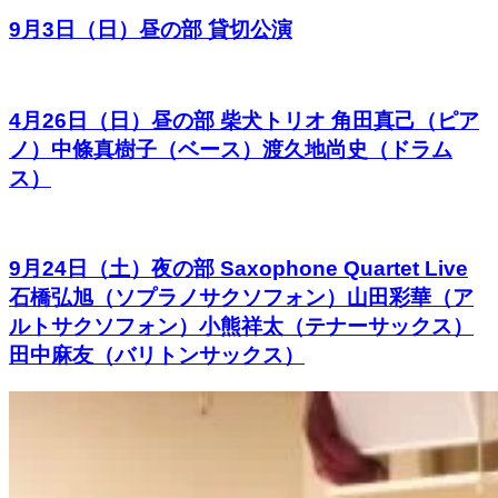
9月3日（日）昼の部 貸切公演
4月26日（日）昼の部 柴犬トリオ 角田真己（ピア
ノ）中條真樹子（ベース）渡久地尚史（ドラム
ス）
9月24日（土）夜の部 Saxophone Quartet Live
石橋弘旭（ソプラノサクソフォン）山田彩華（ア
ルトサクソフォン）小熊祥太（テナーサックス）
田中麻友（バリトンサックス）