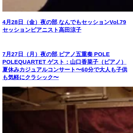
4月28日（金）夜の部 なんでもセッションVol.79
セッションピアニスト高田涼子
7月27日（月）夜の部 ピアノ五重奏 POLE
POLEQUARTET ゲスト：山口香菜子（ピアノ）
夏休みカジュアルコンサート〜60分で大人も子供
も気軽にクラシック〜