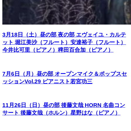
3月18日（土）昼の部 夜の部 エヴェイユ・カルテ
ット 堀江美沙（フルート）安達裕子（フルート）
今井比可里（ピアノ）稗田百合加（ピアノ）
7月6日（月）昼の部 オープンマイク＆ポップスセ
ッションVol.29 ピアニスト若宮功三
11月26日（日）昼の部 後藤文哉 HORN 名曲コン
サート 後藤文哉（ホルン）星野はな（ピアノ）