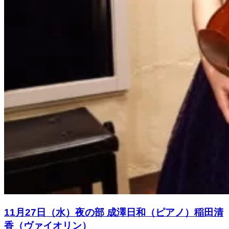
11月27日（水）夜の部 成澤日和（ピアノ）稲田清
香（ヴァイオリン）