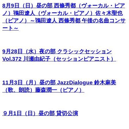
8月9日（日）昼の部 西條秀都（ヴォーカル・ピア
ノ）鴇田遼人（ヴォーカル・ピアノ）佐々木聖也
（ピアノ）～鴇田遼人 西條秀都 午後の名曲コンサ
ート～
9月28日（水）夜の部 クラシックセッション
Vol.372 川瀬由紀子（セッションピアニスト）
11月3日（月）昼の部 JazzDialogue 鈴木麻美
（歌、朗読）藤森潤一（ピアノ）
９月1日（日）昼の部 貸切公演