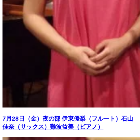
7月28日（金）夜の部 伊東優梨（フルート）石山
佳奈（サックス）難波益美（ピアノ）