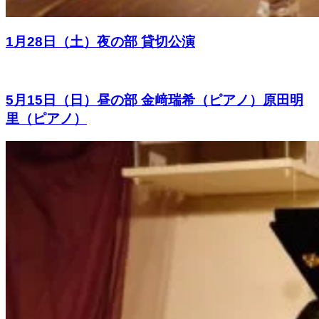
1月28日（土）夜の部 貸切公演
5月15日（日）昼の部 金﨑瑞希（ピアノ）原田明
里（ピアノ）