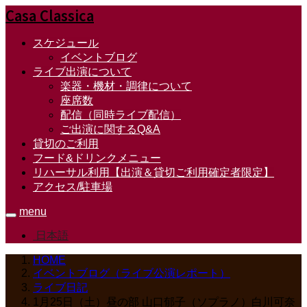
Casa Classica
スケジュール
イベントブログ
ライブ出演について
楽器・機材・調律について
座席数
配信（同時ライブ配信）
ご出演に関するQ&A
貸切のご利用
フード&ドリンクメニュー
リハーサル利用【出演＆貸切ご利用確定者限定】
アクセス/駐車場
menu
日本語
HOME
イベントブログ（ライブ公演レポート）
ライブ日記
1月25日（土）昼の部 山口郁子（ソプラノ）白川可奈