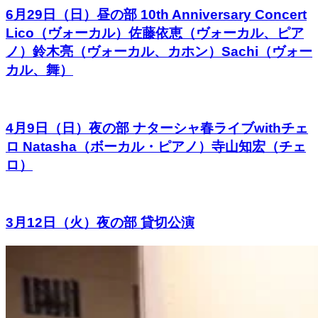
6月29日（日）昼の部 10th Anniversary Concert
Lico（ヴォーカル）佐藤依恵（ヴォーカル、ピア
ノ）鈴木亮（ヴォーカル、カホン）Sachi（ヴォー
カル、舞）
4月9日（日）夜の部 ナターシャ春ライブwithチェ
ロ Natasha（ボーカル・ピアノ）寺山知宏（チェ
ロ）
3月12日（火）夜の部 貸切公演