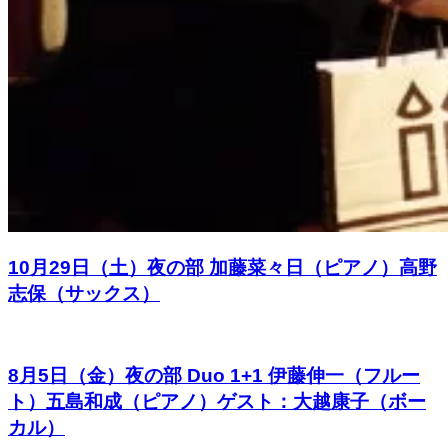
10月29日（土）夜の部 加藤菜々日（ピアノ）高野
志保（サックス）
8月5日（金）夜の部 Duo 1+1 伊藤伸一（フルー
ト）五島和成（ピアノ）ゲスト：大越康子（ボー
カル）