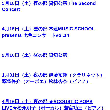
5月18日（土）夜の部 貸切公演 The Second
Concert
4月15日（土）昼の部 木蓮MUSIC SCHOOL
presents 七色コンサートvol.14
2月18日（土）昼の部 貸切公演
1月31日（土）夜の部 伊藤拓翔（クラリネット）
薬袋脩介（オーボエ）松林杏奈（ピアノ）
4月16日（土）夜の部 ★ACOUSTIC POPS
LIVE★松永明子（ボーカル）若宮功三（ピアノ）