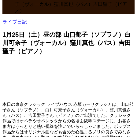
子（ヴォーカル）窪川真也（バス）吉田聖子（ピア
ノ）
ライブ日記
1月25日（土）昼の部 山口郁子（ソプラノ）白
川可奈子（ヴォーカル）窪川真也（バス）吉田
聖子（ピアノ）
本日の東京クラシック ライブハウス 赤坂カーサクラシカは、山口郁
子さん（ソプラノ）、白川可奈子さん（ヴォーカル）、窪川真也さ
ん（バス）、吉田聖子さん（ピアノ）のご出演でした。クラシック
作品ではオペラやオペレッタからの名場面抜粋ステージに、お客さ
ま方はうっとりと熱い視線を注いでいらっしゃいました。ポップス
作品からはオリジナル曲なども含めた心温まるノリの良さでみなさ