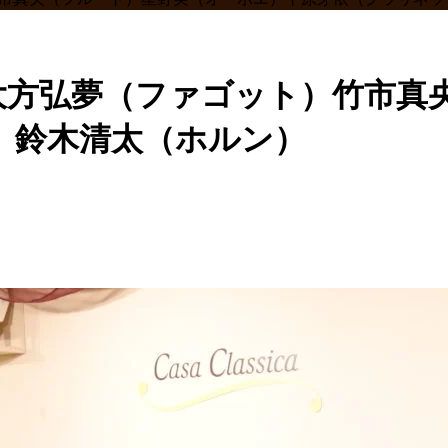
ia 大方弘夢（ファゴット）竹
）鈴木清太（ホルン）