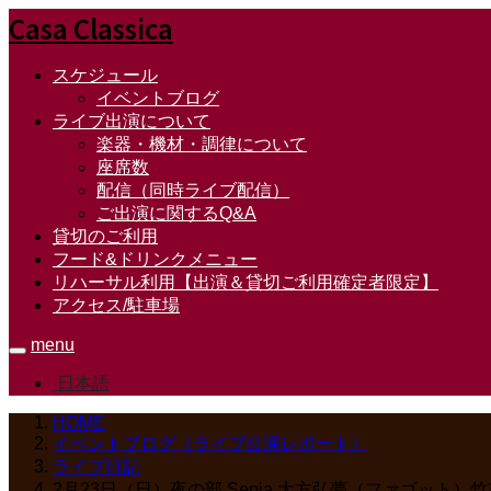
Casa Classica
スケジュール
イベントブログ
ライブ出演について
楽器・機材・調律について
座席数
配信（同時ライブ配信）
ご出演に関するQ&A
貸切のご利用
フード&ドリンクメニュー
リハーサル利用【出演＆貸切ご利用確定者限定】
アクセス/駐車場
menu
日本語
HOME
イベントブログ（ライブ公演レポート）
ライブ日記
2月23日（日）夜の部 Sepia 大方弘夢（ファゴッ