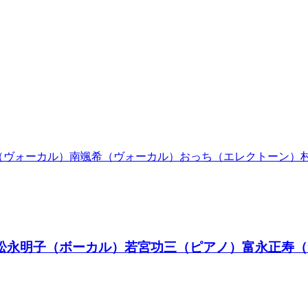
 本多羅偉（ヴォーカル）南颯希（ヴォーカル）おっち（エレクトーン
 LIVE★松永明子（ボーカル）若宮功三（ピアノ）富永