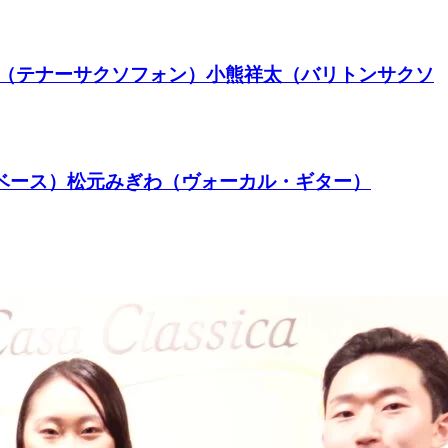
穂（テナーサクソフォン）小熊祥太（バリトンサクソ
（ベース）松元みぎわ（ヴォーカル・ギター）