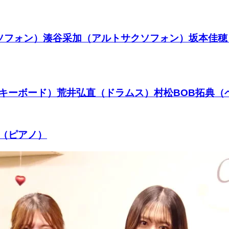
サクソフォン）湊谷采加（アルトサクソフォン）坂本佳
（キーボード）荒井弘直（ドラムス）村松BOB拓典
里（ピアノ）