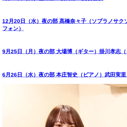
12月20日（水）夜の部 髙橋奈々子（ソプラノ
フォン）
9月25日（月）夜の部 大場博（ギター）掛川孝志
6月26日（水）夜の部 本庄智史（ピアノ）武田実