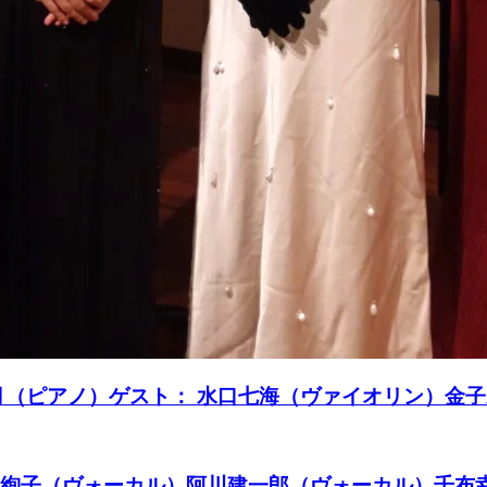
南月（ピアノ）ゲスト： 水口七海（ヴァイオリン）金
 Live 大日方絢子（ヴォーカル）阿川建一郎（ヴォーカ