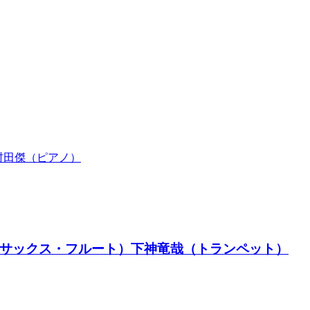
）村田傑（ピアノ）
正寿（サックス・フルート）下神竜哉（トランペット）