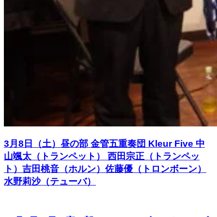
3月8日（土）昼の部 金管五重奏団 Kleur Five 中
山颯太（トランペット） 西田宗正（トランペッ
ト）吉田桃音（ホルン）佐藤優（トロンボーン）
水野莉沙（テューバ）