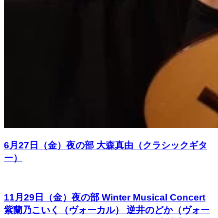
6月27日（金）夜の部 大森真由（クラシックギタ
ー）
11月29日（金）夜の部 Winter Musical Concert
紫蘭乃こいく（ヴォーカル） 逆井のどか（ヴォー