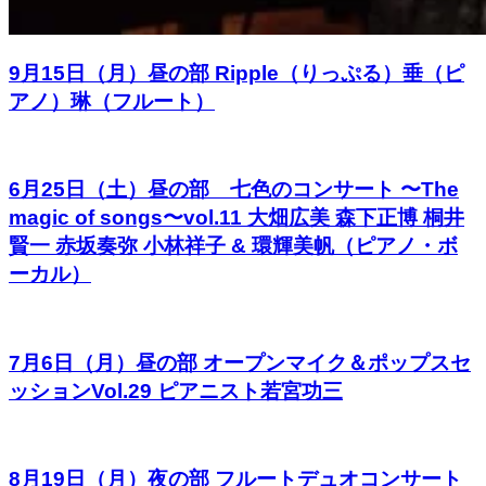
9月15日（月）昼の部 Ripple（りっぷる）垂（ピ
アノ）琳（フルート）
6月25日（土）昼の部 七色のコンサート 〜The
magic of songs〜vol.11 大畑広美 森下正博 桐井
賢一 赤坂奏弥 小林祥子 & 環輝美帆（ピアノ・ボ
ーカル）
7月6日（月）昼の部 オープンマイク＆ポップスセ
ッションVol.29 ピアニスト若宮功三
8月19日（月）夜の部 フルートデュオコンサート