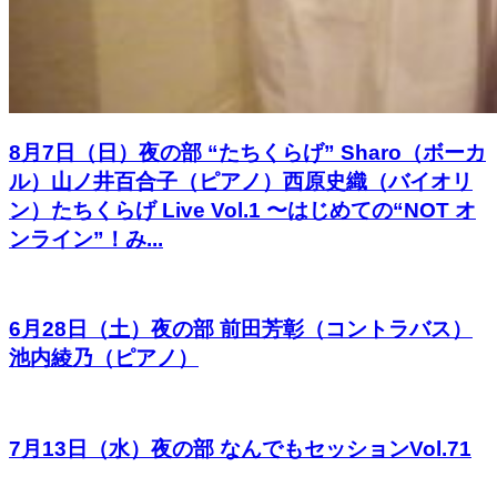
8月7日（日）夜の部 “たちくらげ” Sharo（ボーカ
ル）山ノ井百合子（ピアノ）西原史織（バイオリ
ン）たちくらげ Live Vol.1 〜はじめての“NOT オ
ンライン”！み...
6月28日（土）夜の部 前田芳彰（コントラバス）
池内綾乃（ピアノ）
7月13日（水）夜の部 なんでもセッションVol.71