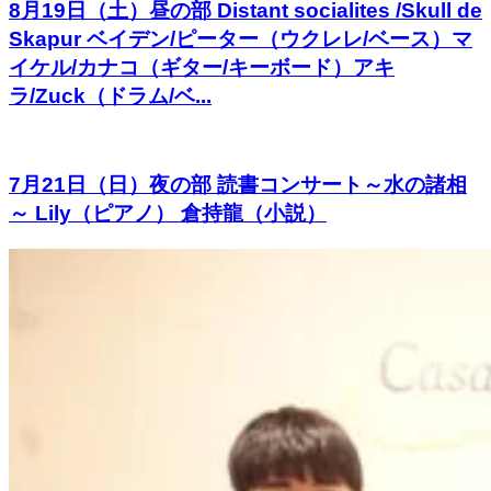
8月19日（土）昼の部 Distant socialites /Skull de
Skapur ベイデン/ピーター（ウクレレ/ベース）マ
イケル/カナコ（ギター/キーボード）アキ
ラ/Zuck（ドラム/ベ...
7月21日（日）夜の部 読書コンサート～水の諸相
～ Lily（ピアノ） 倉持龍（小説）