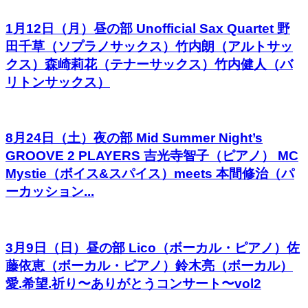
1月12日（月）昼の部 Unofficial Sax Quartet 野
田千草（ソプラノサックス）竹内朗（アルトサッ
クス）森崎莉花（テナーサックス）竹内健人（バ
リトンサックス）
8月24日（土）夜の部 Mid Summer Night’s
GROOVE 2 PLAYERS 吉光寺智子（ピアノ） MC
Mystie（ボイス&スパイス）meets 本間修治（パ
ーカッション...
3月9日（日）昼の部 Lico（ボーカル・ピアノ）佐
藤依恵（ボーカル・ピアノ）鈴木亮（ボーカル）
愛.希望.祈り〜ありがとうコンサート〜vol2