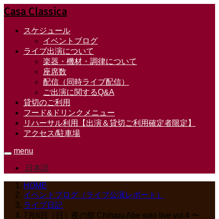
Casa Classica
スケジュール
イベントブログ
ライブ出演について
楽器・機材・調律について
座席数
配信（同時ライブ配信）
ご出演に関するQ&A
貸切のご利用
フード&ドリンクメニュー
リハーサル利用【出演＆貸切ご利用確定者限定】
アクセス/駐車場
menu
日本語
HOME
イベントブログ（ライブ公演レポート）
ライブ日記
7月6日（日）夜の部 Chiharu Abe solo live vol.4 〜