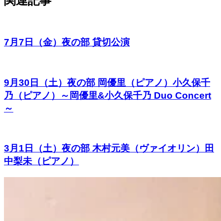
関連記事
7月7日（金）夜の部 貸切公演
9月30日（土）夜の部 岡優里（ピアノ）小久保千
乃（ピアノ）～岡優里&小久保千乃 Duo Concert
～
3月1日（土）夜の部 木村元美（ヴァイオリン）田
中梨未（ピアノ）