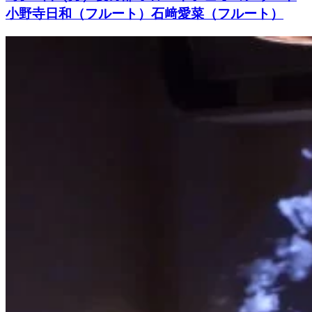
小野寺日和（フルート）石﨑愛菜（フルート）