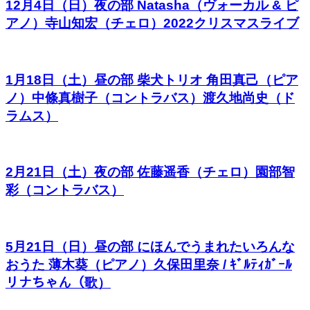
12月4日（日）夜の部 Natasha（ヴォーカル & ピ
アノ）寺山知宏（チェロ）2022クリスマスライブ
1月18日（土）昼の部 柴犬トリオ 角田真己（ピア
ノ）中條真樹子（コントラバス）渡久地尚史（ド
ラムス）
2月21日（土）夜の部 佐藤遥香（チェロ）園部智
彩（コントラバス）
5月21日（日）昼の部 にほんでうまれたいろんな
おうた 薄木葵（ピアノ）久保田里奈 / ｷﾞﾙﾃｨｶﾞｰﾙ
リナちゃん（歌）