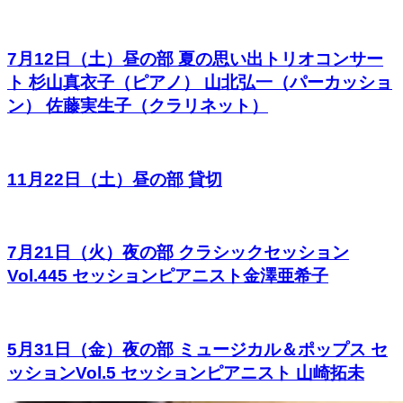
7月12日（土）昼の部 夏の思い出トリオコンサー
ト 杉山真衣子（ピアノ） 山北弘一（パーカッショ
ン） 佐藤実生子（クラリネット）
11月22日（土）昼の部 貸切
7月21日（火）夜の部 クラシックセッション
Vol.445 セッションピアニスト金澤亜希子
5月31日（金）夜の部 ミュージカル＆ポップス セ
ッションVol.5 セッションピアニスト 山崎拓未