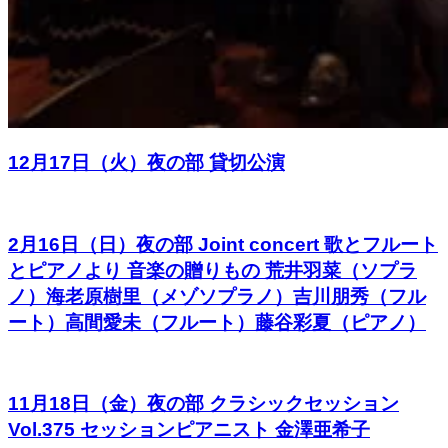
12月17日（火）夜の部 貸切公演
2月16日（日）夜の部 Joint concert 歌とフルート
とピアノより 音楽の贈りもの 荒井羽菜（ソプラ
ノ）海老原樹里（メゾソプラノ）吉川朋秀（フル
ート）高間愛未（フルート）藤谷彩夏（ピアノ）
11月18日（金）夜の部 クラシックセッション
Vol.375 セッションピアニスト 金澤亜希子