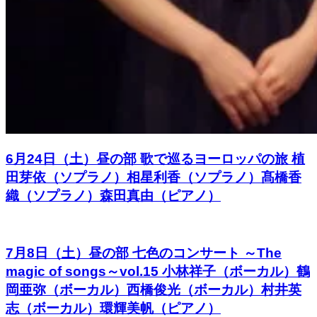
6月24日（土）昼の部 歌で巡るヨーロッパの旅 植
田芽依（ソプラノ）相星利香（ソプラノ）髙橋香
織（ソプラノ）森田真由（ピアノ）
7月8日（土）昼の部 七色のコンサート ～The
magic of songs～vol.15 小林祥子（ボーカル）鶴
岡亜弥（ボーカル）西橋俊光（ボーカル）村井英
志（ボーカル）環輝美帆（ピアノ）