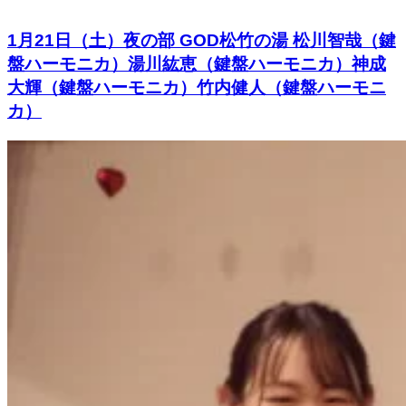
1月21日（土）夜の部 GOD松竹の湯 松川智哉（鍵
盤ハーモニカ）湯川紘恵（鍵盤ハーモニカ）神成
大輝（鍵盤ハーモニカ）竹内健人（鍵盤ハーモニ
カ）