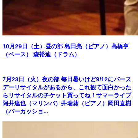
10月29日（土）昼の部 島田亮（ピアノ）高橋亨
（ベース） 森裕迪（ドラム）
7月23日（火）夜の部 毎日暑いけど9/12にバース
デーリサイタルがあるから、これ観て面白かった
らリサイタルのチケット買ってね！サマーライブ
阿井達也（マリンバ）井瑞葵（ピアノ）岡田直樹
（パーカッショ...