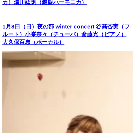
カ）湯川紘惠（鍵盤ハーモニカ）
1月8日（日）夜の部 winter concert 谷髙杏実（フ
ルート）小峯奈々（チューバ）斎藤光（ピアノ）
大久保百恵（ボーカル）