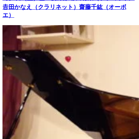
𠮷田かなえ（クラリネット）齋藤千紘（オーボ
エ）