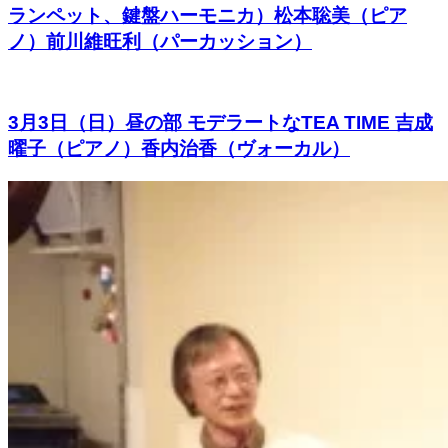
ランペット、鍵盤ハーモニカ）松本聡美（ピア
ノ）前川維旺利（パーカッション）
3月3日（日）昼の部 モデラートなTEA TIME 吉成
曜子（ピアノ）香内治香（ヴォーカル）