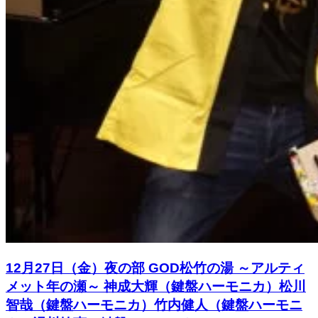
12月27日（金）夜の部 GOD松竹の湯 ～アルティ
メット年の瀬～ 神成大輝（鍵盤ハーモニカ）松川
智哉（鍵盤ハーモニカ）竹内健人（鍵盤ハーモニ