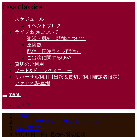
Casa Classica
スケジュール
イベントブログ
ライブ出演について
楽器・機材・調律について
座席数
配信（同時ライブ配信）
ご出演に関するQ&A
貸切のご利用
フード&ドリンクメニュー
リハーサル利用【出演＆貸切ご利用確定者限定】
アクセス/駐車場
menu
日本語
HOME
イベントブログ（ライブ公演レポート）
ライブ日記
10月19日（日）昼の部 貸切公演