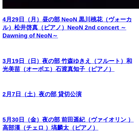
4月29日（月）昼の部 NeoN 黒川桃花（ヴォーカ
ル）松井啓真（ピアノ）NeoN 2nd concert ～
Dawning of NeoN～
3月19日（日）夜の部 竹森ゆきえ（フルート）和
光美苗（オーボエ）石渡真知子（ピアノ）
2月7日（土）夜の部 貸切公演
5月30日（金）夜の部 前田遥紀（ヴァイオリン ）
高部漢（チェロ ）塙麟太（ピアノ）