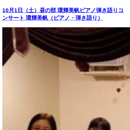
10月1日（土）昼の部 環輝美帆ピアノ弾き語りコ
ンサート 環輝美帆（ピアノ・弾き語り）