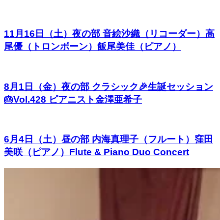
11月16日（土）夜の部 音絵沙織（リコーダー）高
尾優（トロンボーン）飯尾美佳（ピアノ）
8月1日（金）夜の部 クラシック🎉生誕セッション
🎂Vol.428 ピアニスト金澤亜希子
6月4日（土）昼の部 内海真理子（フルート）窪田
美咲（ピアノ）Flute & Piano Duo Concert