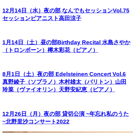
12月14日（水）夜の部 なんでもセッションVol.75
セッションピアニスト高田涼子
1月14日（土）昼の部Birthday Recital 水島さやか
（トロンボーン）樽木彩花（ピアノ）
8月1日（土）夜の部 Edelsteinen Concert Vol.6
真野綾子（ソプラノ）木村雄太（バリトン）山田
玲菜（ヴァイオリン）天野安紀恵（ピアノ）
12月26日（月）夜の部 貸切公演 ~年忘れ私のうた
~北野里沙コンサート2022