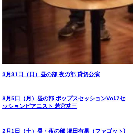
3月31日（日）昼の部 夜の部 貸切公演
8月5日（月）昼の部 ポップスセッションVol.7セ
ッションピアニスト 若宮功三
2月1日（土）昼・夜の部 塚田有果（ファゴット）