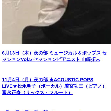
6月13日（木）夜の部 ミュージカル＆ポップス セ
ッションVol.5 セッションピアニスト 山崎拓未
11月4日（月）夜の部 ★ACOUSTIC POPS
LIVE★松永明子（ボーカル）若宮功三（ピアノ）
富永正寿（サックス・フルート）