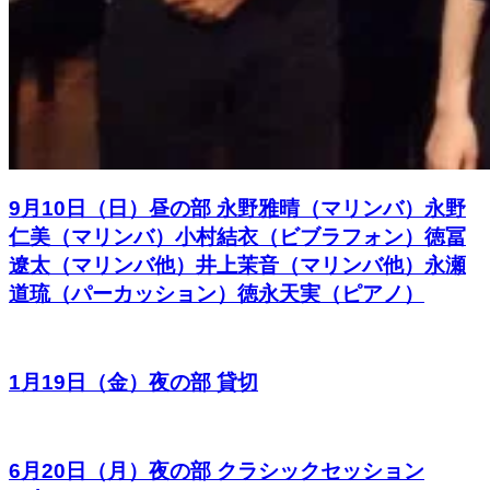
9月10日（日）昼の部 永野雅晴（マリンバ）永野
仁美（マリンバ）小村結衣（ビブラフォン）徳冨
遼太（マリンバ他）井上茉音（マリンバ他）永瀬
道琉（パーカッション）徳永天実（ピアノ）
1月19日（金）夜の部 貸切
6月20日（月）夜の部 クラシックセッション