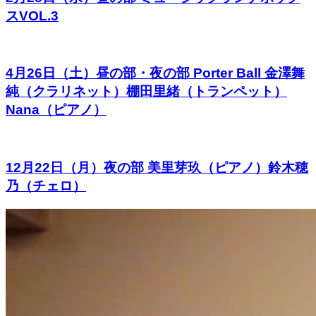
スVOL.3
4月26日（土）昼の部・夜の部 Porter Ball 金澤舞
純（クラリネット）棚田里緒（トランペット）
Nana（ピアノ）
12月22日（月）夜の部 美里芽玖（ピアノ）鈴木穂
乃（チェロ）