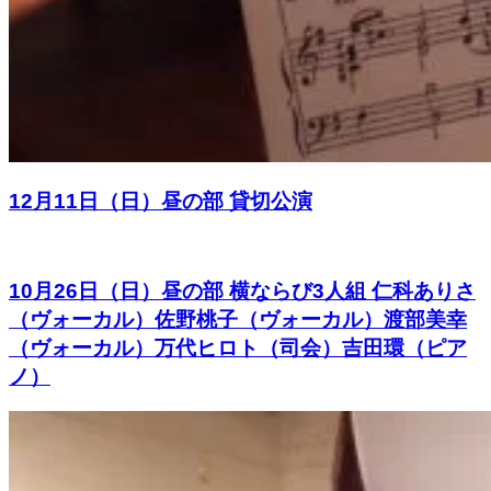
12月11日（日）昼の部 貸切公演
10月26日（日）昼の部 横ならび3人組 仁科ありさ
（ヴォーカル）佐野桃子（ヴォーカル）渡部美幸
（ヴォーカル）万代ヒロト（司会）吉田環（ピア
ノ）