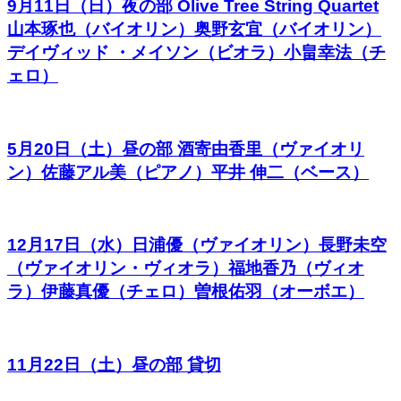
9月11日（日）夜の部 Olive Tree String Quartet
山本琢也（バイオリン）奥野玄宜（バイオリン）
デイヴィッド ・メイソン（ビオラ）小畠幸法（チ
ェロ）
5月20日（土）昼の部 酒寄由香里（ヴァイオリ
ン）佐藤アル美（ピアノ）平井 伸二（ベース）
12月17日（水）日浦優（ヴァイオリン）長野未空
（ヴァイオリン・ヴィオラ）福地香乃（ヴィオ
ラ）伊藤真優（チェロ）曽根佑羽（オーボエ）
11月22日（土）昼の部 貸切