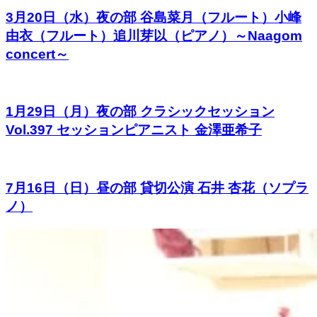
3月20日（水）夜の部 谷島菜月（フルート）小峰
由衣（フルート）追川芽以（ピアノ）～Naagom
concert～
1月29日（月）夜の部 クラシックセッション
Vol.397 セッションピアニスト 金澤亜希子
7月16日（日）昼の部 貸切公演 石井 杏花（ソプラ
ノ）