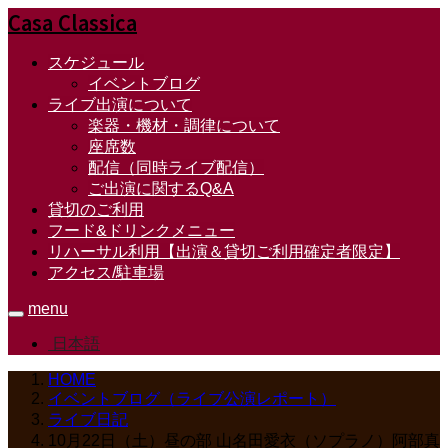
Casa Classica
スケジュール
イベントブログ
ライブ出演について
楽器・機材・調律について
座席数
配信（同時ライブ配信）
ご出演に関するQ&A
貸切のご利用
フード&ドリンクメニュー
リハーサル利用【出演＆貸切ご利用確定者限定】
アクセス/駐車場
menu
日本語
HOME
イベントブログ（ライブ公演レポート）
ライブ日記
10月22日（土）昼の部 山名田愛衣（ソプラノ）阿部真