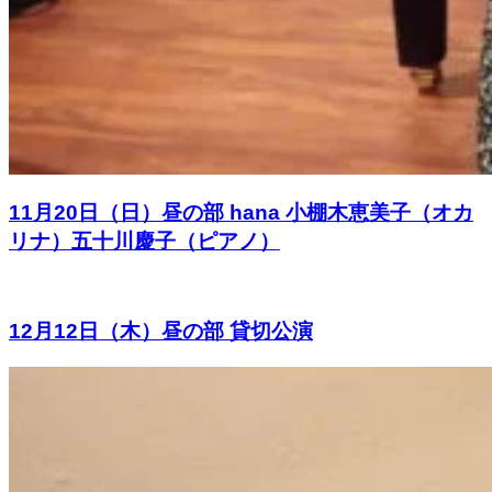
11月20日（日）昼の部 hana 小棚木恵美子（オカ
リナ）五十川慶子（ピアノ）
12月12日（木）昼の部 貸切公演