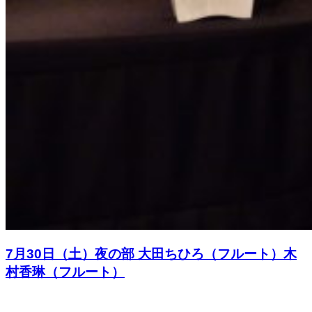
7月30日（土）夜の部 大田ちひろ（フルート）木
村香琳（フルート）