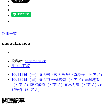
記事一覧
casaclassica
投稿者:
casaclassica
ライブ日記
10月15日（土）昼の部・夜の部 野上真梨子（ピアノ）
10月23日（日）昼の部 松林杏奈（ピアノ）髙城恵鈴
（ピアノ）荻沼優衣（ピアノ）青木万海（ピアノ）堀
谷桜介（ピアノ）
関連記事