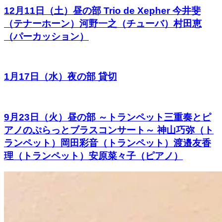
12月11日（土）昼の部 Trio de Xepher 今井斐
（テナーホーン）河野一之（チューバ）村田恵
（パーカッション）
1月17日（水）夜の部 貸切
9月23日（火）昼の部 ～トランペット三重奏とピ
アノのぷらっとブラスコンサート～ 神山巧弥（ト
ランペット）岡田彩音（トランペット）渡邉友香
理（トランペット）安原菜々子（ピアノ）