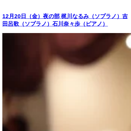
12月20日（金）夜の部 梶川なるみ（ソプラノ）吉
田呂歌（ソプラノ）石川奈々歩（ピアノ）