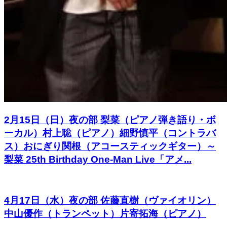
2月15日（日）夜の部 梨菜（ピアノ弾き語り・ボ
ーカル）村上聡（ピアノ）細野慎平（コントラバ
ス）おにぎり関根（アコースティックギター）～
梨菜 25th Birthday One-Man Live「アメ...
4月17日（水）夜の部 佐藤直樹（ヴァイオリン）
中山優作（トランペット）片寄拓海（ピアノ）