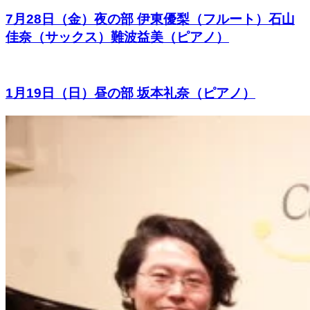
7月28日（金）夜の部 伊東優梨（フルート）石山
佳奈（サックス）難波益美（ピアノ）
1月19日（日）昼の部 坂本礼奈（ピアノ）