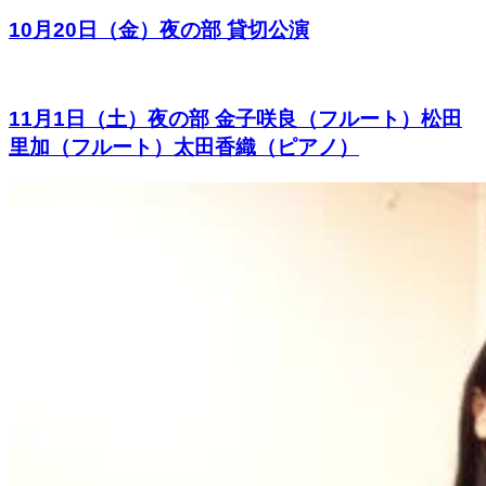
10月20日（金）夜の部 貸切公演
11月1日（土）夜の部 金子咲良（フルート）松田
里加（フルート）太田香織（ピアノ）