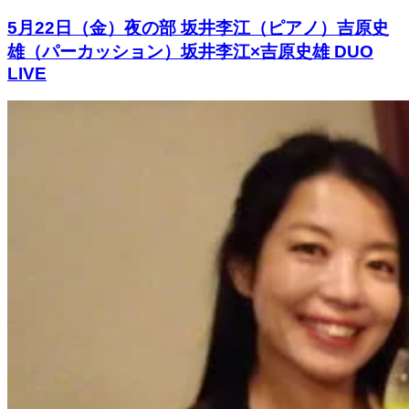
5月22日（金）夜の部 坂井李江（ピアノ）吉原史
雄（パーカッション）坂井李江×吉原史雄 DUO
LIVE