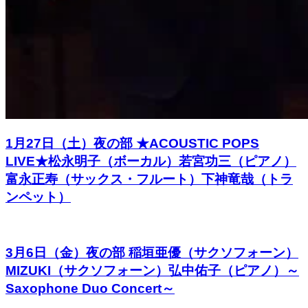
1月27日（土）夜の部 ★ACOUSTIC POPS
LIVE★松永明子（ボーカル）若宮功三（ピアノ）
富永正寿（サックス・フルート）下神竜哉（トラ
ンペット）
3月6日（金）夜の部 稲垣亜優（サクソフォーン）
MIZUKI（サクソフォーン）弘中佑子（ピアノ）～
Saxophone Duo Concert～