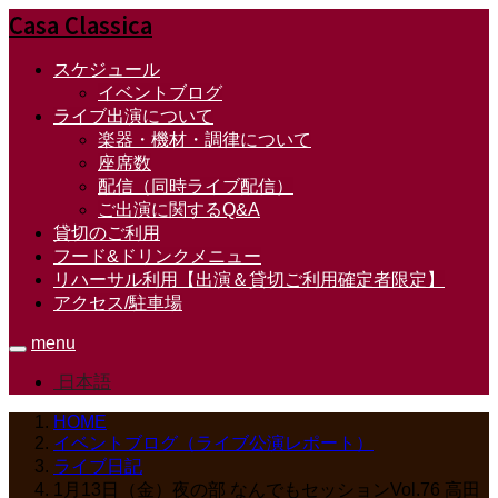
Casa Classica
スケジュール
イベントブログ
ライブ出演について
楽器・機材・調律について
座席数
配信（同時ライブ配信）
ご出演に関するQ&A
貸切のご利用
フード&ドリンクメニュー
リハーサル利用【出演＆貸切ご利用確定者限定】
アクセス/駐車場
menu
日本語
HOME
イベントブログ（ライブ公演レポート）
ライブ日記
1月13日（金）夜の部 なんでもセッションVol.76 高田