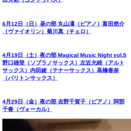
6月12日（日）昼の部 丸山凜（ピアノ）富田悠介
（ヴァイオリン）菊川真（チェロ）
4月19日（土）夜の部 Magical Music Night vol.5
野口雄登（ソプラノサックス）左近允睦（アルト
サックス）内田綾（テナーサックス）高橋春奈
（バリトンサックス）
4月29日（金）夜の部 吉野千賀子（ピアノ）阿部
千春（ヴォーカル）