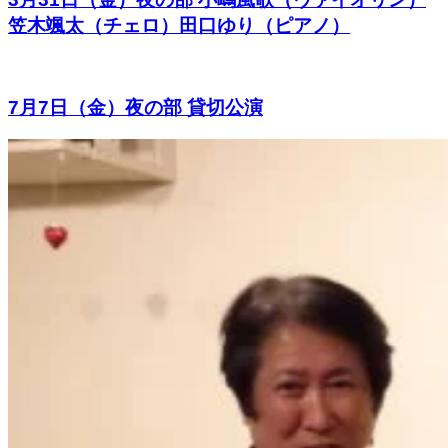
笠木颯太（チェロ）田口ゆり（ピアノ）
7月7日（金）夜の部 貸切公演