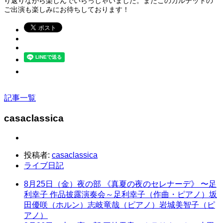
り返りながら楽しんでいらっしゃいました。またこのカルテットの
ご出演も楽しみにお待ちしております！
記事一覧
casaclassica
投稿者:
casaclassica
ライブ日記
8月25日（金）夜の部 《真夏の夜のセレナーデ》 〜足
利幸子 作品披露演奏会～足利幸子（作曲・ピアノ）坂
田優咲（ホルン）志岐竜哉（ピアノ）岩城美智子（ピ
アノ）