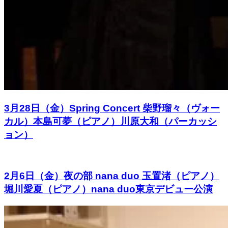
3月28日（金）Spring Concert 柴野瑠々（ヴォー
カル）本島可夢（ピアノ）川原大和（パーカッシ
ョン）
2月6日（金）夜の部 nana duo 玉置渚（ピアノ）
堀川愛夏（ピアノ）nana duo東京デビュー公演