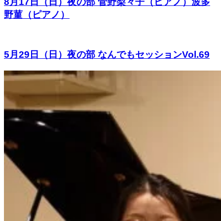
8月17日（日）夜の部 菅野梨々子（ピアノ）波多
野菫（ピアノ）
5月29日（日）夜の部 なんでもセッションVol.69