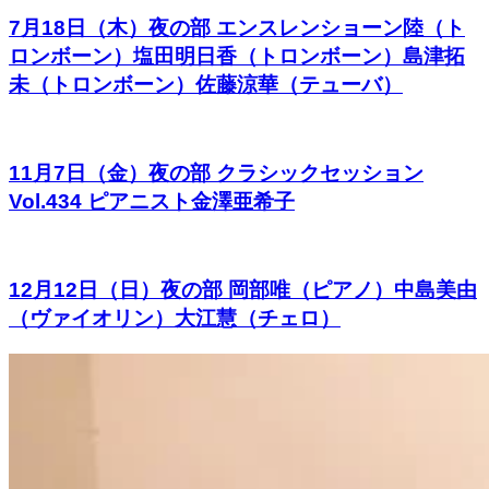
7月18日（木）夜の部 エンスレンショーン陸（ト
ロンボーン）塩田明日香（トロンボーン）島津拓
未（トロンボーン）佐藤涼華（テューバ）
11月7日（金）夜の部 クラシックセッション
Vol.434 ピアニスト金澤亜希子
12月12日（日）夜の部 岡部唯（ピアノ）中島美由
（ヴァイオリン）大江慧（チェロ）