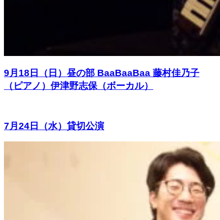
9月18日（日）昼の部 BaaBaaBaa 藤村佳乃子
（ピアノ）伊津野志保（ボーカル）
7月24日（水）貸切公演