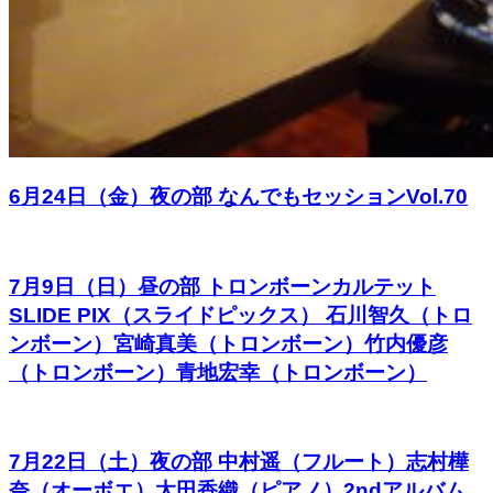
6月24日（金）夜の部 なんでもセッションVol.70
7月9日（日）昼の部 トロンボーンカルテット
SLIDE PIX（スライドピックス） 石川智久（トロ
ンボーン）宮崎真美（トロンボーン）竹内優彦
（トロンボーン）青地宏幸（トロンボーン）
7月22日（土）夜の部 中村遥（フルート）志村樺
奈（オーボエ）太田香織（ピアノ）2ndアルバム