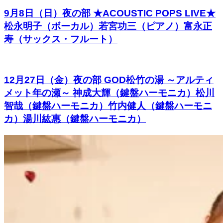
9月8日（日）夜の部 ★ACOUSTIC POPS LIVE★
松永明子（ボーカル）若宮功三（ピアノ）富永正
寿（サックス・フルート）
12月27日（金）夜の部 GOD松竹の湯 ～アルティ
メット年の瀬～ 神成大輝（鍵盤ハーモニカ）松川
智哉（鍵盤ハーモニカ）竹内健人（鍵盤ハーモニ
カ）湯川紘惠（鍵盤ハーモニカ）