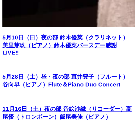
5月10日（日）夜の部 鈴木優菜（クラリネット）
美里芽玖（ピアノ）鈴木優菜バースデー感謝
LIVE‼︎
5月28日（土）昼・夜の部 直井豊子（フルート）
谷向早（ピアノ）Flute＆Piano Duo Concert
11月16日（土）夜の部 音絵沙織（リコーダー）高
尾優（トロンボーン）飯尾美佳（ピアノ）