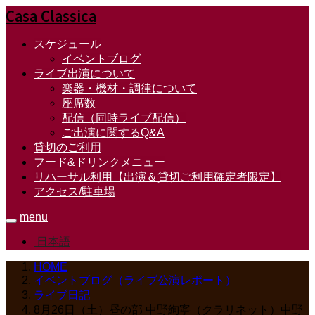
Casa Classica
スケジュール
イベントブログ
ライブ出演について
楽器・機材・調律について
座席数
配信（同時ライブ配信）
ご出演に関するQ&A
貸切のご利用
フード&ドリンクメニュー
リハーサル利用【出演＆貸切ご利用確定者限定】
アクセス/駐車場
menu
日本語
HOME
イベントブログ（ライブ公演レポート）
ライブ日記
8月26日（土）昼の部 中野絢寧（クラリネット）中野