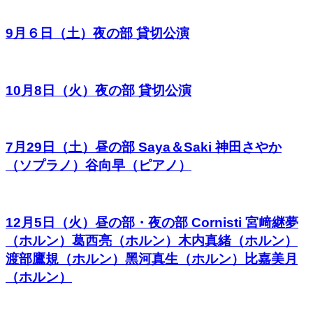
9月６日（土）夜の部 貸切公演
10月8日（火）夜の部 貸切公演
7月29日（土）昼の部 Saya＆Saki 神田さやか
（ソプラノ）谷向早（ピアノ）
12月5日（火）昼の部・夜の部 Cornisti 宮﨑継夢
（ホルン）葛西亮（ホルン）木内真緒（ホルン）
渡部鷹規（ホルン）黑河真生（ホルン）比嘉美月
（ホルン）