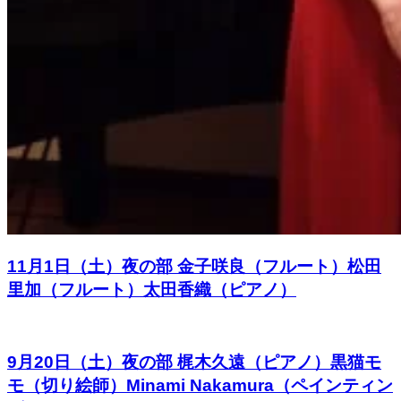
11月1日（土）夜の部 金子咲良（フルート）松田
里加（フルート）太田香織（ピアノ）
9月20日（土）夜の部 梶木久遠（ピアノ）黒猫モ
モ（切り絵師）Minami Nakamura（ペインティン