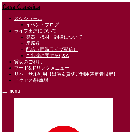
Casa Classica
スケジュール
イベントブログ
ライブ出演について
楽器・機材・調律について
座席数
配信（同時ライブ配信）
ご出演に関するQ&A
貸切のご利用
フード&ドリンクメニュー
リハーサル利用【出演＆貸切ご利用確定者限定】
アクセス/駐車場
menu