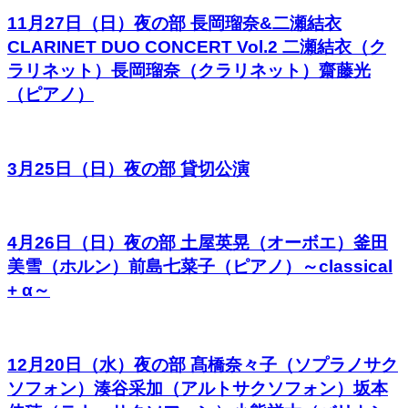
11月27日（日）夜の部 長岡瑠奈&二瀬結衣
CLARINET DUO CONCERT Vol.2 二瀬結衣（ク
ラリネット）長岡瑠奈（クラリネット）齋藤光
（ピアノ）
3月25日（日）夜の部 貸切公演
4月26日（日）夜の部 土屋英晃（オーボエ）釜田
美雪（ホルン）前島七菜子（ピアノ）～classical
+ α～
12月20日（水）夜の部 髙橋奈々子（ソプラノサク
ソフォン）湊谷采加（アルトサクソフォン）坂本