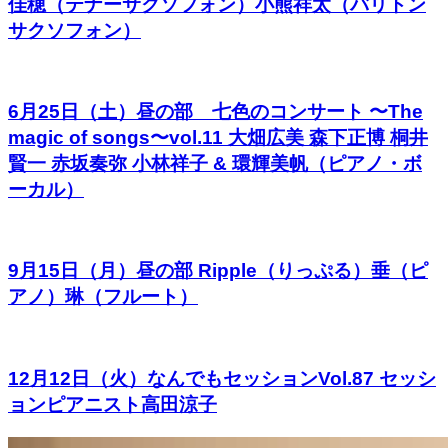
佳穂（テナーサクソフォン）小熊祥太（バリトン
サクソフォン）
6月25日（土）昼の部 七色のコンサート 〜The
magic of songs〜vol.11 大畑広美 森下正博 桐井
賢一 赤坂奏弥 小林祥子 & 環輝美帆（ピアノ・ボ
ーカル）
9月15日（月）昼の部 Ripple（りっぷる）垂（ピ
アノ）琳（フルート）
12月12日（火）なんでもセッションVol.87 セッシ
ョンピアニスト高田涼子