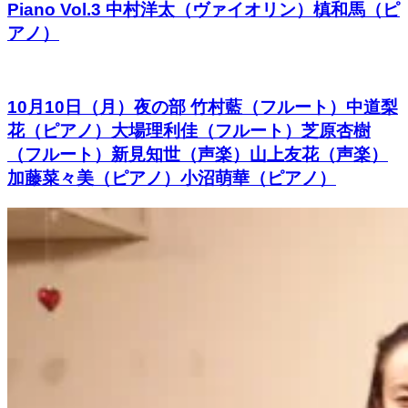
Piano Vol.3 中村洋太（ヴァイオリン）槙和馬（ピ
アノ）
10月10日（月）夜の部 竹村藍（フルート）中道梨
花（ピアノ）大場理利佳（フルート）芝原杏樹
（フルート）新見知世（声楽）山上友花（声楽）
加藤菜々美（ピアノ）小沼萌華（ピアノ）