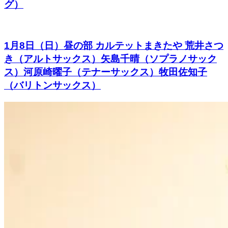
グ）
1月8日（日）昼の部 カルテットまきたや 荒井さつ
き（アルトサックス）矢島千晴（ソプラノサック
ス）河原崎曜子（テナーサックス）牧田佐知子
（バリトンサックス）