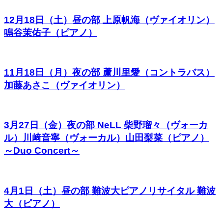
12月18日（土）昼の部 上原帆海（ヴァイオリン）
鳴谷茉佑子（ピアノ）
11月18日（月）夜の部 蘆川里愛（コントラバス）
加藤あさこ（ヴァイオリン）
3月27日（金）夜の部 NeLL 柴野瑠々（ヴォーカ
ル）川﨑音寧（ヴォーカル）山田梨菜（ピアノ）
～Duo Concert～
4月1日（土）昼の部 難波大ピアノリサイタル 難波
大（ピアノ）