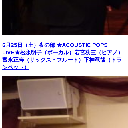
6月25日（土）夜の部 ★ACOUSTIC POPS
LIVE★松永明子（ボーカル）若宮功三（ピアノ）
富永正寿（サックス・フルート）下神竜哉（トラ
ンペット）