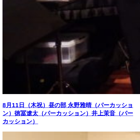
8月11日（木祝）昼の部 永野雅晴（パーカッショ
ン）徳冨遼太（パーカッション）井上茉音（パー
カッション）