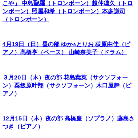
こや」 中島聖羅（トロンボーン）越仲凜久（トロ
ンボーン）照屋和希（トロンボーン）本多謙司
（トロンボーン）
4月19日（日）昼の部 ゆか⭐︎とりお 荻原由佳（ピ
アノ）高橋亨（ベース） 山崎奈美子（ドラム）
３月20日（木）夜の部 花島葉菜（サクソフォー
ン）粟飯原叶翔（サクソフォーン）木口屋舞（ピ
アノ）
12月15日（木）夜の部 髙橋慶（ソプラノ）藤島さ
つき（ピアノ）