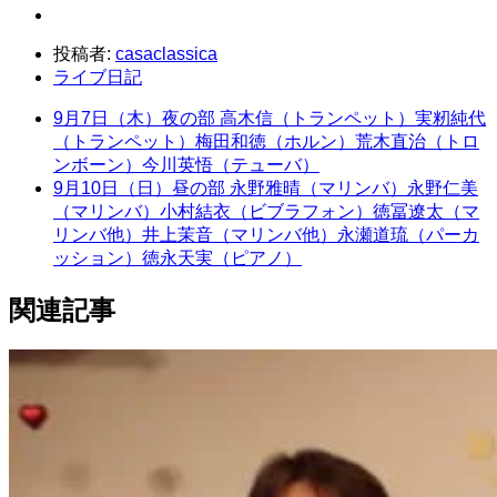
投稿者:
casaclassica
ライブ日記
9月7日（木）夜の部 高木信（トランペット）実籾純代
（トランペット）梅田和徳（ホルン）荒木直治（トロ
ンボーン）今川英悟（テューバ）
9月10日（日）昼の部 永野雅晴（マリンバ）永野仁美
（マリンバ）小村結衣（ビブラフォン）徳冨遼太（マ
リンバ他）井上茉音（マリンバ他）永瀬道琉（パーカ
ッション）徳永天実（ピアノ）
関連記事