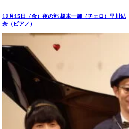
12月15日（金）夜の部 榎本一輝（チェロ）早川結
奈（ピアノ）