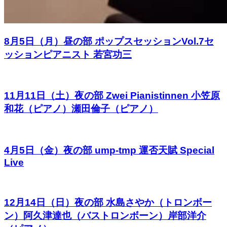
8月5日（月）昼の部 ポップスセッションVol.7セ
ッションピアニスト 若宮功三
11月11日（土）夜の部 Zwei Pianistinnen 小笠原
和花（ピアノ）瀬田倫子（ピアノ）
4月5日（金）夜の部 ump-tmp 運否天賦 Special
Live
12月14日（日）夜の部 水島さやか（トロンボー
ン）阿久津達也（バストロンボーン）岸部洋介