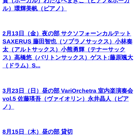
貴（ボーカル）わたなべまきこ（ピアノ&ボーカ
ル）環輝美帆（ピアノ）
2月13日（金）夜の部 サクソフォーンカルテット
SAXERUS 藤田智也（ソプラノサックス）小林奏
太（アルトサックス）小熊勇輝（テナーサック
ス）高橋悠（バリトンサックス）ゲスト:藤原颯大
（ドラム）S...
3月23日（日）昼の部 VariOrchetra 室内楽演奏会
vol.5 佐藤瑛吾（ヴァイオリン）永井晶人（ピア
ノ）
8月15日（木）昼の部 貸切