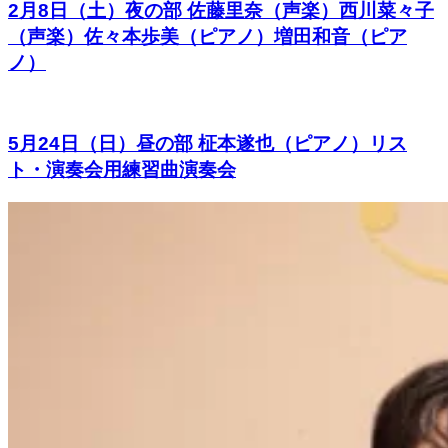
2月8日（土）夜の部 佐藤里奈（声楽）西川菜々子
（声楽）佐々本歩美（ピアノ）増田和音（ピア
ノ）
5月24日（日）昼の部 柾本遂也（ピアノ）リス
ト・演奏会用練習曲演奏会