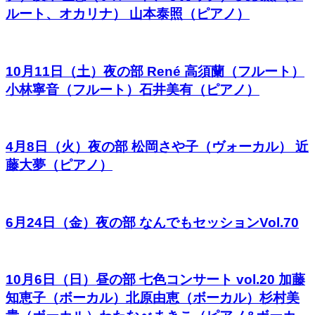
ルート、オカリナ） 山本泰照（ピアノ）
10月11日（土）夜の部 René 高須蘭（フルート）
小林寧音（フルート）石井美有（ピアノ）
4月8日（火）夜の部 松岡さや子（ヴォーカル） 近
藤大夢（ピアノ）
6月24日（金）夜の部 なんでもセッションVol.70
10月6日（日）昼の部 七色コンサート vol.20 加藤
知恵子（ボーカル）北原由恵（ボーカル）杉村美