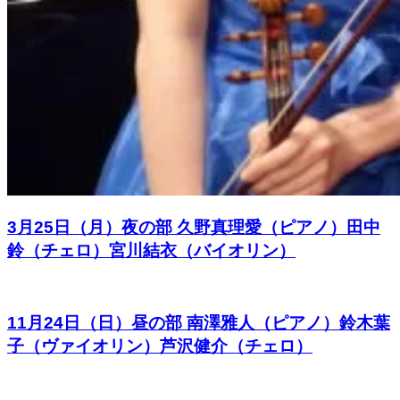
3月25日（月）夜の部 久野真理愛（ピアノ）田中
鈴（チェロ）宮川結衣（バイオリン）
11月24日（日）昼の部 南澤雅人（ピアノ）鈴木葉
子（ヴァイオリン）芦沢健介（チェロ）