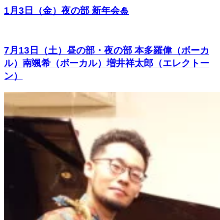
1月3日（金）夜の部 新年会🎍
7月13日（土）昼の部・夜の部 本多羅偉（ボーカ
ル）南颯希（ボーカル）増井祥太郎（エレクトー
ン）