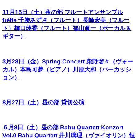
11月15日（土）夜の部 フルートアンサンブル
trèfle 千勝あずさ（フルート）長崎宏美（フルー
ト）橋口瑛香（フルート）福山竜一（ボーカル＆
ギター）
3月28日（金）Spring Concert 柴野瑠々（ヴォー
カル）本島可夢（ピアノ）川原大和（パーカッシ
ョン）
8月27日（土）昼の部 貸切公演
６月8日（土）昼の部 Rahu Quartett Konzert
Vol.0 Rahu Quartett 井川璃理（ヴァイオリン）恒