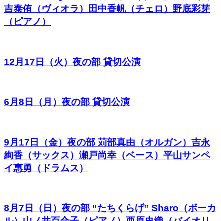
吉泰侑（ヴィオラ）田中香帆（チェロ）野底彩芽
（ピアノ）
12月17日（火）夜の部 貸切公演
6月8日（月）夜の部 貸切公演
9月17日（金）夜の部 苅部真由（オルガン）吉永
絢香（サックス）瀬戸尚幸（ベース）平山サンペ
イ惠勇（ドラムス）
8月7日（日）夜の部 “たちくらげ” Sharo（ボーカ
ル）山ノ井百合子（ピアノ）西原史織（バイオリ