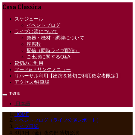
Casa Classica
スケジュール
イベントブログ
ライブ出演について
楽器・機材・調律について
座席数
配信（同時ライブ配信）
ご出演に関するQ&A
貸切のご利用
フード&ドリンクメニュー
リハーサル利用【出演＆貸切ご利用確定者限定】
アクセス/駐車場
menu
日本語
HOME
イベントブログ（ライブ公演レポート）
ライブ日記
3月1日（金）夜の部 貸切公演