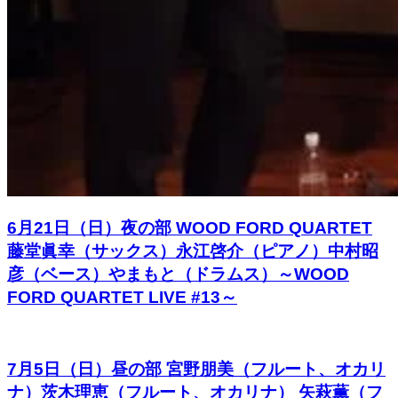
6月21日（日）夜の部 WOOD FORD QUARTET
藤堂眞幸（サックス）永江啓介（ピアノ）中村昭
彦（ベース）やまもと（ドラムス）～WOOD
FORD QUARTET LIVE #13～
7月5日（日）昼の部 宮野朋美（フルート、オカリ
ナ）茨木理恵（フルート、オカリナ） 矢萩薫（フ