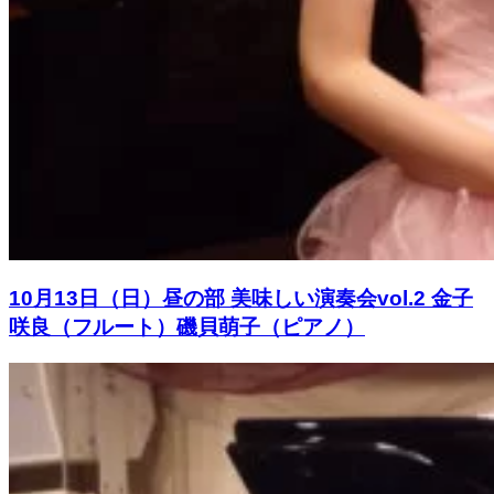
10月13日（日）昼の部 美味しい演奏会vol.2 金子
咲良（フルート）磯貝萌子（ピアノ）