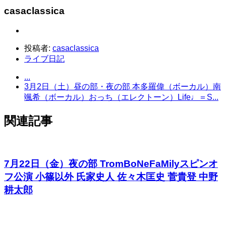
casaclassica
投稿者:
casaclassica
ライブ日記
...
3月2日（土）昼の部・夜の部 本多羅偉（ボーカル）南
颯希（ボーカル）おっち（エレクトーン）Life♩＝S...
関連記事
7月22日（金）夜の部 TromBoNeFaMilyスピンオ
フ公演 小篠以外 氏家史人 佐々木匡史 菅貴登 中野
耕太郎