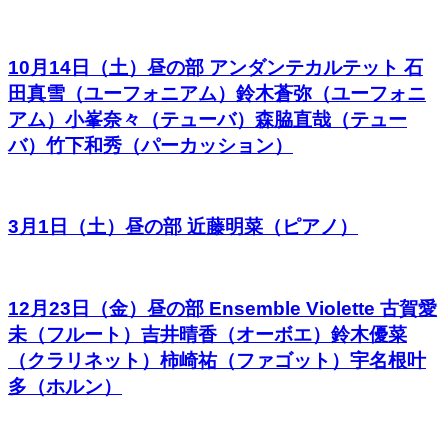
10月14日（土）昼の部 アンダンテカルテット 石
田真雪（ユーフォニアム）鈴木蒼弥（ユーフォニ
アム）小峯奈々（テューバ）森脇直哉（テュー
バ）竹下和秀（パーカッション）
3月1日（土）昼の部 近藤明菜（ピアノ）
12月23日（金）昼の部 Ensemble Violette 古賀愛
未（フルート）吉井晴香（オーボエ）鈴木優菜
（クラリネット）柿崎祐（ファゴット）宇名根叶
多（ホルン）