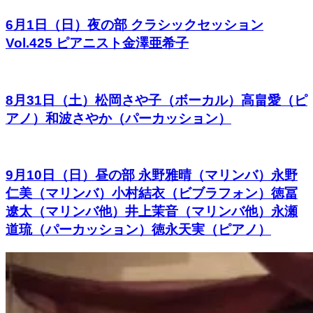
6月1日（日）夜の部 クラシックセッション
Vol.425 ピアニスト金澤亜希子
8月31日（土）松岡さや子（ボーカル）高畠愛（ピ
アノ）和波さやか（パーカッション）
9月10日（日）昼の部 永野雅晴（マリンバ）永野
仁美（マリンバ）小村結衣（ビブラフォン）徳冨
遼太（マリンバ他）井上茉音（マリンバ他）永瀬
道琉（パーカッション）徳永天実（ピアノ）