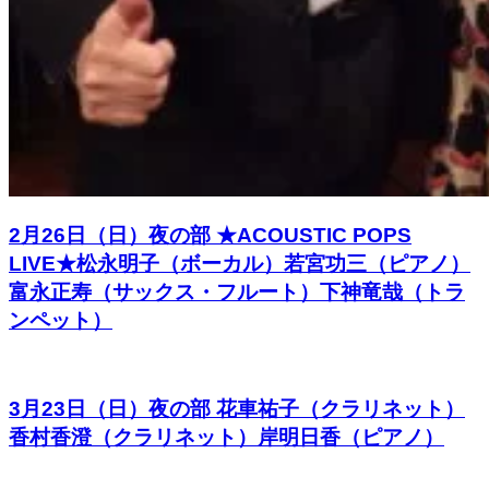
2月26日（日）夜の部 ★ACOUSTIC POPS
LIVE★松永明子（ボーカル）若宮功三（ピアノ）
富永正寿（サックス・フルート）下神竜哉（トラ
ンペット）
3月23日（日）夜の部 花車祐子（クラリネット）
香村香澄（クラリネット）岸明日香（ピアノ）