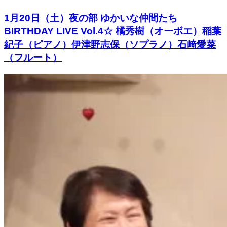
1月20日（土）夜の部 ゆかいな仲間たち
BIRTHDAY LIVE Vol.4☆ 橘秀樹（オーボエ）稲葉
紀子（ピアノ）伊津野志保（ソプラノ）石﨑愛菜
（フルート）