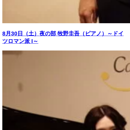
8月30日（土）夜の部 牧野圭吾（ピアノ）～ドイ
ツロマン派 I～