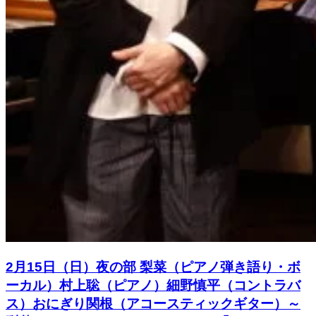
2月15日（日）夜の部 梨菜（ピアノ弾き語り・ボ
ーカル）村上聡（ピアノ）細野慎平（コントラバ
ス）おにぎり関根（アコースティックギター）～