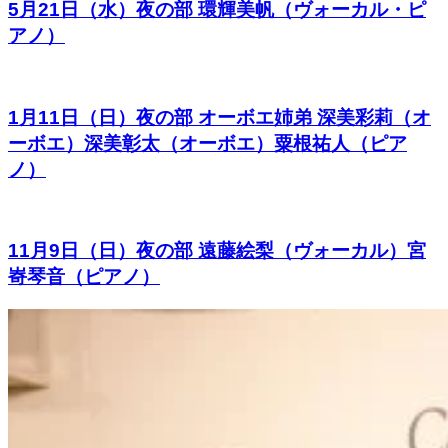
5月21日（水）夜の部 環輝美帆（ヴォーカル・ピ
アノ）
1月11日（日）夜の部 オーボエ姉弟 深美彩莉（オ
ーボエ）深美彰太（オーボエ）粟根祐人（ピア
ノ）
11月9日（日）夜の部 遠藤絵梨（ヴォーカル）宮
㟢琴音（ピアノ）