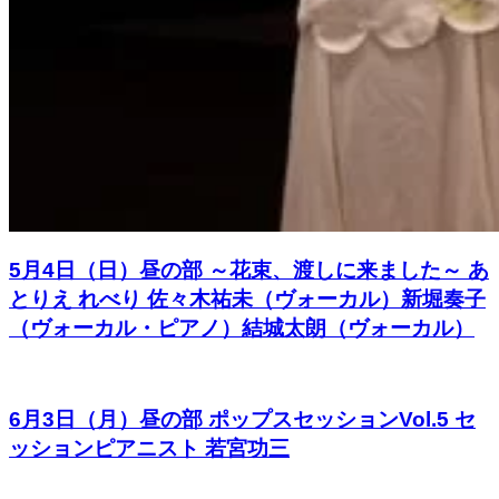
5月4日（日）昼の部 ～花束、渡しに来ました～ あ
とりえ れべり 佐々木祐未（ヴォーカル）新堀奏子
（ヴォーカル・ピアノ）結城太朗（ヴォーカル）
6月3日（月）昼の部 ポップスセッションVol.5 セ
ッションピアニスト 若宮功三