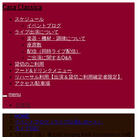
Casa Classica
スケジュール
イベントブログ
ライブ出演について
楽器・機材・調律について
座席数
配信（同時ライブ配信）
ご出演に関するQ&A
貸切のご利用
フード&ドリンクメニュー
リハーサル利用【出演＆貸切ご利用確定者限定】
アクセス/駐車場
menu
日本語
HOME
イベントブログ（ライブ公演レポート）
ライブ日記
5月10日（金）夜の部 Singing BAR Schizanthus 小峰