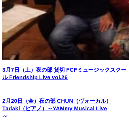
3月7日（土）夜の部 貸切 FCFミュージックスクー
ル Friendship Live vol.26
2月20日（金）夜の部 CHUN（ヴォーカル）
Tadaki（ピアノ）～YAMmy Musical Live
～ 