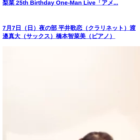
梨菜 25th Birthday One-Man Live「アメ...
7月7日（日）夜の部 平井歌恋（クラリネット）渡
邉真大（サックス）橋本智菜美（ピアノ）