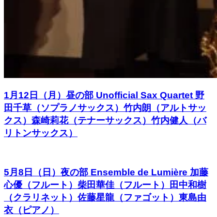
1月12日（月）昼の部 Unofficial Sax Quartet 野
田千草（ソプラノサックス）竹内朗（アルトサッ
クス）森崎莉花（テナーサックス）竹内健人（バ
リトンサックス）
5月8日（日）夜の部 Ensemble de Lumière 加藤
心優（フルート）柴田華佳（フルート）田中和樹
（クラリネット）佐藤星龍（ファゴット）東島由
衣（ピアノ）