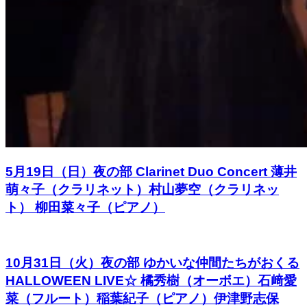
5月19日（日）夜の部 Clarinet Duo Concert 薄井
萌々子（クラリネット）村山夢空（クラリネッ
ト） 柳田菜々子（ピアノ）
10月31日（火）夜の部 ゆかいな仲間たちがおくる
HALLOWEEN LIVE☆ 橘秀樹（オーボエ）石﨑愛
菜（フルート）稲葉紀子（ピアノ）伊津野志保