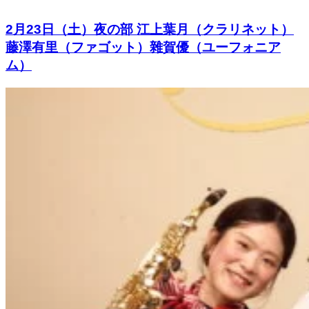
2月23日（土）夜の部 江上葉月（クラリネット）
藤澤有里（ファゴット）雜賀優（ユーフォニア
ム）