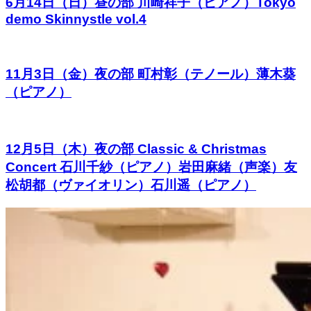
6月14日（日）昼の部 川崎祥子（ピアノ）Tokyo
demo Skinnystle vol.4
11月3日（金）夜の部 町村彰（テノール）薄木葵
（ピアノ）
12月5日（木）夜の部 Classic & Christmas
Concert 石川千紗（ピアノ）岩田麻緒（声楽）友
松胡都（ヴァイオリン）石川遥（ピアノ）