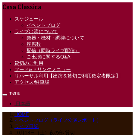
Casa Classica
スケジュール
イベントブログ
ライブ出演について
楽器・機材・調律について
座席数
配信（同時ライブ配信）
ご出演に関するQ&A
貸切のご利用
フード&ドリンクメニュー
リハーサル利用【出演＆貸切ご利用確定者限定】
アクセス/駐車場
menu
日本語
HOME
イベントブログ（ライブ公演レポート）
ライブ日記
10月18日（土）夜の部 貸切