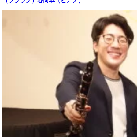
（ソプラノ）谷向早（ピアノ）