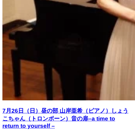
7月26日（日）昼の部 山岸亜希（ピアノ）しょう
こちゃん（トロンボーン）音の扉–a time to
return to yourself –