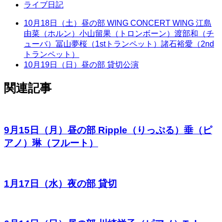
ライブ日記
10月18日（土）昼の部 WING CONCERT WING 江島
由菜（ホルン）小山留果（トロンボーン）渡部和（チ
ューバ）冨山夢桜（1stトランペット）諸石裕愛（2nd
トランペット）
10月19日（日）昼の部 貸切公演
関連記事
9月15日（月）昼の部 Ripple（りっぷる）垂（ピ
アノ）琳（フルート）
1月17日（水）夜の部 貸切