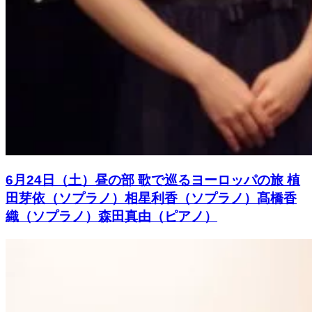
6月24日（土）昼の部 歌で巡るヨーロッパの旅 植
田芽依（ソプラノ）相星利香（ソプラノ）髙橋香
織（ソプラノ）森田真由（ピアノ）