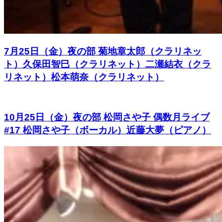
7月25日（金）夜の部 菊地章太郎（クラリネッ
ト）久保田智巳（クラリネット）二瀬結衣（クラ
リネット）松本萌奈（クラリネット）
10月25日（金）夜の部 松岡さや⼦ 偶数⽉ライブ
#17 松岡さや子（ボーカル）近藤大夢（ピアノ）