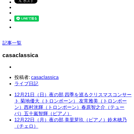
記事一覧
casaclassica
投稿者:
casaclassica
ライブ日記
12月21日（日）夜の部 四季を巡るクリスマスコンサー
ト 菊地優大（トロンボーン） 友常雅美（トロンボー
ン）西村洸輝（トロンボーン）春原智之介（テュー
バ）五十嵐智輝（ピアノ）
12月22日（月）夜の部 美里芽玖（ピアノ）鈴木穂乃
（チェロ）