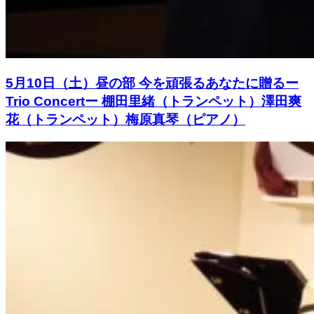
5月10日（土）昼の部 今を頑張るあなたに贈るー
Trio Concertー 棚田里緒（トランペット）澤田爽
花（トランペット）梅原真琴（ピアノ）