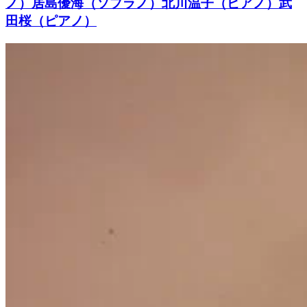
ノ）居島優海（ソプラノ）北川温子（ピアノ）武
田桜（ピアノ）