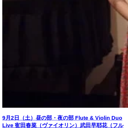
9月2日（土）昼の部・夜の部 Flute & Violin Duo
Live 寉田春菜（ヴァイオリン）武田早耶花（フル