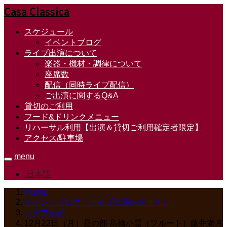
Casa Classica
スケジュール
イベントブログ
ライブ出演について
楽器・機材・調律について
座席数
配信（同時ライブ配信）
ご出演に関するQ&A
貸切のご利用
フード&ドリンクメニュー
リハーサル利用【出演＆貸切ご利用確定者限定】
アクセス/駐車場
menu
日本語
HOME
イベントブログ（ライブ公演レポート）
ライブ日記
12月22日（月）昼の部 髙橋小雪（フルート）藤井満月