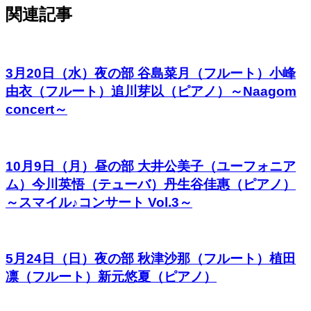
関連記事
3月20日（水）夜の部 谷島菜月（フルート）小峰
由衣（フルート）追川芽以（ピアノ）～Naagom
concert～
10月9日（月）昼の部 大井公美子（ユーフォニア
ム）今川英悟（テューバ）丹生谷佳惠（ピアノ）
～スマイル♪コンサート Vol.3～
5月24日（日）夜の部 秋津沙那（フルート）植田
凛（フルート）新元悠夏（ピアノ）