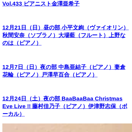
Vol.433 ピアニスト金澤亜希子
12月21日（日）昼の部 小平文絢（ヴァイオリン）
秋間安奈（ソプラノ）大場藍（フルート）上野な
のは（ピアノ）
12月7日（日）夜の部 中島亜結子（ピアノ）妻倉
花輪（ピアノ）戸澤早百合（ピアノ）
12月24日（土）夜の部 BaaBaaBaa Christmas
Eve Live !! 藤村佳乃子（ピアノ）伊津野志保（ボ
ーカル）