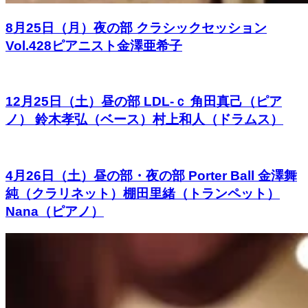
8月25日（月）夜の部 クラシックセッション
Vol.428ピアニスト金澤亜希子
12月25日（土）昼の部 LDL-ｃ 角田真己（ピア
ノ） 鈴木孝弘（ベース）村上和人（ドラムス）
4月26日（土）昼の部・夜の部 Porter Ball 金澤舞
純（クラリネット）棚田里緒（トランペット）
Nana（ピアノ）