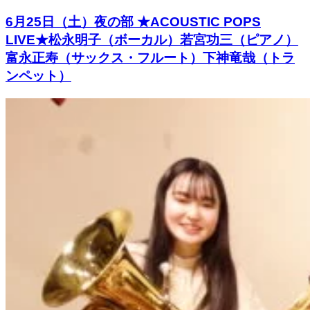
6月25日（土）夜の部 ★ACOUSTIC POPS
LIVE★松永明子（ボーカル）若宮功三（ピアノ）
富永正寿（サックス・フルート）下神竜哉（トラ
ンペット）