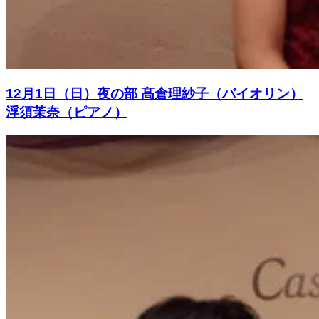
12月1日（日）夜の部 髙倉理紗子（バイオリン）
浮須茉奈（ピアノ）