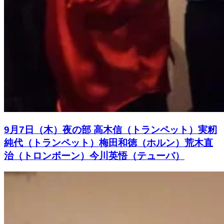
9月7日（木）夜の部 高木信（トランペット）実籾
純代（トランペット）梅田和徳（ホルン）荒木直
治（トロンボーン）今川英悟（テューバ）