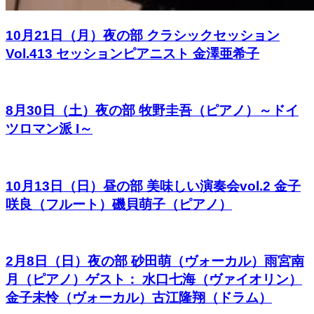
10月21日（月）夜の部 クラシックセッション
Vol.413 セッションピアニスト 金澤亜希子
8月30日（土）夜の部 牧野圭吾（ピアノ）～ドイ
ツロマン派 I～
10月13日（日）昼の部 美味しい演奏会vol.2 金子
咲良（フルート）磯貝萌子（ピアノ）
2月8日（日）夜の部 砂田萌（ヴォーカル）雨宮南
月（ピアノ）ゲスト： 水口七海（ヴァイオリン）
金子未怜（ヴォーカル）古江隆翔（ドラム）