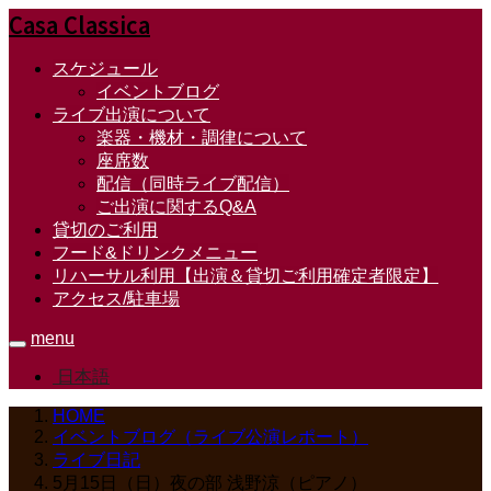
Casa Classica
スケジュール
イベントブログ
ライブ出演について
楽器・機材・調律について
座席数
配信（同時ライブ配信）
ご出演に関するQ&A
貸切のご利用
フード&ドリンクメニュー
リハーサル利用【出演＆貸切ご利用確定者限定】
アクセス/駐車場
menu
日本語
HOME
イベントブログ（ライブ公演レポート）
ライブ日記
5月15日（日）夜の部 浅野涼（ピアノ）