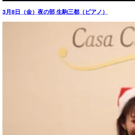
3月8日（金）夜の部 生駒三都（ピアノ）