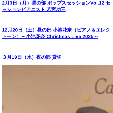
2月3日（月）昼の部 ポップスセッションVol.12 セ
ッションピアニスト 若宮功三
12月20日（土）昼の部 小池花奈（ピアノ＆エレク
トーン）～小池花奈 Christmas Live 2025～
３月19日（水）夜の部 貸切