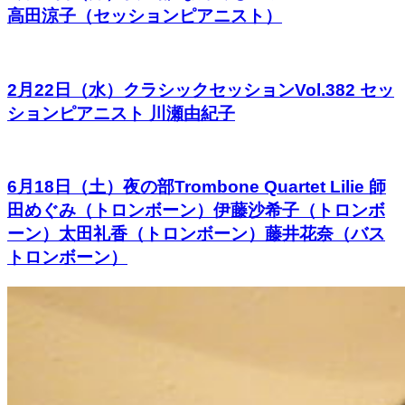
高田涼子（セッションピアニスト）
2月22日（水）クラシックセッションVol.382 セッ
ションピアニスト 川瀬由紀子
6月18日（土）夜の部Trombone Quartet Lilie 師
田めぐみ（トロンボーン）伊藤沙希子（トロンボ
ーン）太田礼香（トロンボーン）藤井花奈（バス
トロンボーン）