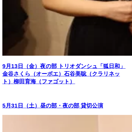
9月13日（金）夜の部 トリオダンシュ「狐日和」
金谷さくら（オーボエ）石谷美聡（クラリネッ
ト）柳田育海（ファゴット）
5月31日（土）昼の部・夜の部 貸切公演