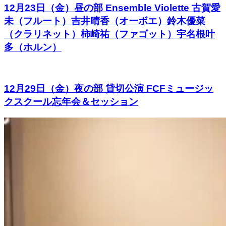
12月23日（金）昼の部 Ensemble Violette 古賀愛
未（フルート）吉井晴香（オーボエ）鈴木優菜
（クラリネット）柿崎祐（ファゴット）宇名根叶
多（ホルン）
12月29日（金）夜の部 貸切公演 FCFミュージッ
クスクール忘年会＆セッション