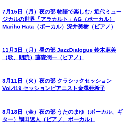
7月15日（月）夜の部 物語で楽しむ♪ 近代ミュー
ジカルの世界「アラカルト」AG（ボーカル）
Mariho Hata（ボーカル）深井美樹（ピアノ）
11月3日（月）昼の部 JazzDialogue 鈴木麻美
（歌、朗読）藤森潤一（ピアノ）
3月11日（火）夜の部 クラシックセッション
Vol.419 セッションピアニスト金澤亜希子
8月18日（金）夜の部 うたのまゆ（ボーカル、ギ
ター）鴇田遼人（ピアノ、ボーカル）