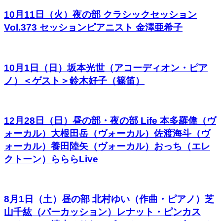
10月11日（火）夜の部 クラシックセッション
Vol.373 セッションピアニスト 金澤亜希子
10月1日（日）坂本光世（アコーディオン・ピア
ノ）＜ゲスト＞鈴木好子（篠笛）
12月28日（日）昼の部・夜の部 Life 本多羅偉（ヴ
ォーカル）大根田岳（ヴォーカル）佐渡海斗（ヴ
ォーカル）養田陸矢（ヴォーカル）おっち（エレ
クトーン）らららLive
8月1日（土）昼の部 北村ゆい（作曲・ピアノ）芝
山千紘（パーカッション）レナット・ピンカス