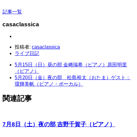
記事一覧
casaclassica
投稿者:
casaclassica
ライブ日記
5月15日（日）昼の部 金﨑瑞希（ピアノ）原田明里
（ピアノ）
5月20日（金）夜の部 松島裕太（おたま）ゲスト：
環輝美帆（ピアノ・ボーカル）
関連記事
7月8日（土）夜の部 吉野千賀子（ピアノ）