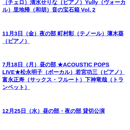
（チェロ）清水せりな（ピアノ）Yully（ヴォーカ
ル）里地帰（和胡）音の宝石箱 Vol. 2
11月3日（金）夜の部 町村彰（テノール）薄木葵
（ピアノ）
7月18日（月）昼の部 ★ACOUSTIC POPS
LIVE★松永明子（ボーカル）若宮功三（ピアノ）
富永正寿（サックス・フルート）下神竜哉（トラ
ンペット）
12月25日（水）昼の部・夜の部 貸切公演