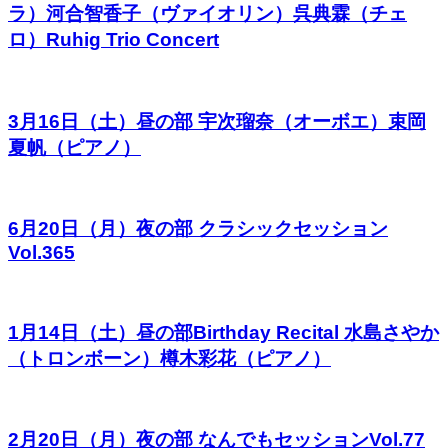
ラ）河合智香子（ヴァイオリン）呉典霖（チェ
ロ）Ruhig Trio Concert
3月16日（土）昼の部 宇次瑠奈（オーボエ）束岡
夏帆（ピアノ）
6月20日（月）夜の部 クラシックセッション
Vol.365
1月14日（土）昼の部Birthday Recital 水島さやか
（トロンボーン）樽木彩花（ピアノ）
2月20日（月）夜の部 なんでもセッションVol.77