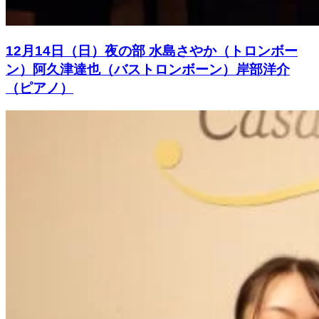
12月14日（日）夜の部 水島さやか（トロンボー
ン）阿久津達也（バストロンボーン）岸部洋介
（ピアノ）