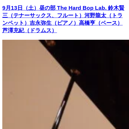
9月13日（土）昼の部 The Hard Bop Lab. 鈴木賢
三（テナーサックス、フルート）河野龍太（トラ
ンペット）吉永弥生（ピアノ）高橋亨（ベース）
芦澤充紀（ドラムス）