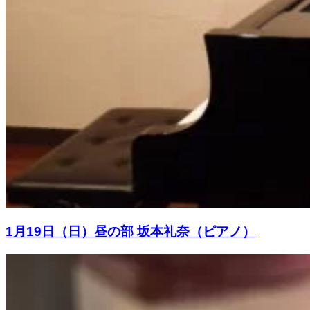
1月19日（日）昼の部 坂本礼奈（ピアノ）