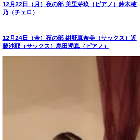
12月22日（月）夜の部 美里芽玖（ピアノ）鈴木穂
乃（チェロ）
12月24日（金）夜の部 紺野真奈美（サックス）近
藤沙耶（サックス）島田湧真（ピアノ）