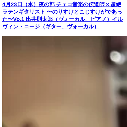
4月23日（水）夜の部 チェコ音楽の伝道師 × 超絶
ラテンギタリスト 〜のりすけとこじすけがであっ
た〜Vo.1 出井則太郎（ヴォーカル、ピアノ）イル
ヴィン・コージ（ギター、ヴォーカル）