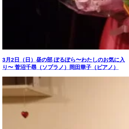
3月2日（日）昼の部 ぽるぽら〜わたしのお気に入
り〜 菅沼千尋（ソプラノ）岡田華子（ピアノ）