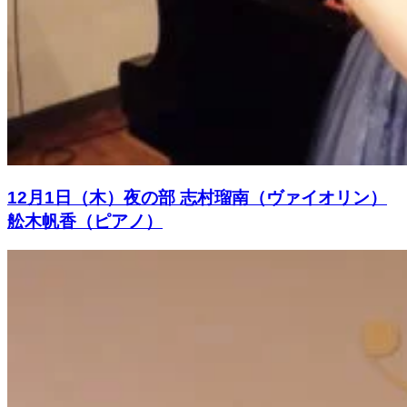
12月1日（木）夜の部 志村瑠南（ヴァイオリン）
舩木帆香（ピアノ）