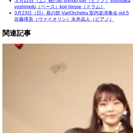
３月22日（土）昼の部 shingo fujii（ピアノ）yoshitaka
yoshimoto（ベース）koji hirose（ドラム）
3月23日（日）昼の部 VariOrchetra 室内楽演奏会 vol.5
佐藤瑛吾（ヴァイオリン）永井晶人（ピアノ）
関連記事