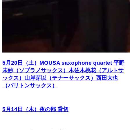
5月20日（土）MOUSA saxophone quartet 平野
未紗（ソプラノサックス）木佐木桃花（アルトサ
ックス）山岸芽以（テナーサックス）西田大也
（バリトンサックス）
5月14日（木）夜の部 貸切