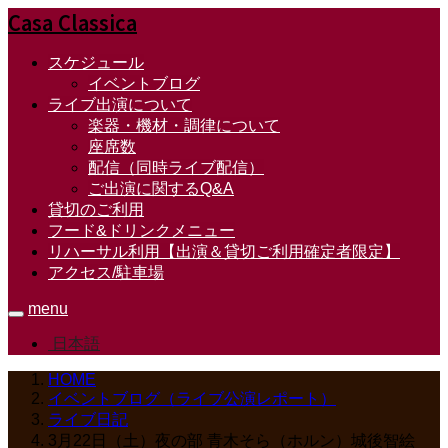
Casa Classica
スケジュール
イベントブログ
ライブ出演について
楽器・機材・調律について
座席数
配信（同時ライブ配信）
ご出演に関するQ&A
貸切のご利用
フード&ドリンクメニュー
リハーサル利用【出演＆貸切ご利用確定者限定】
アクセス/駐車場
menu
日本語
HOME
イベントブログ（ライブ公演レポート）
ライブ日記
3月22日（土）夜の部 青木そら（ホルン）城後智絵