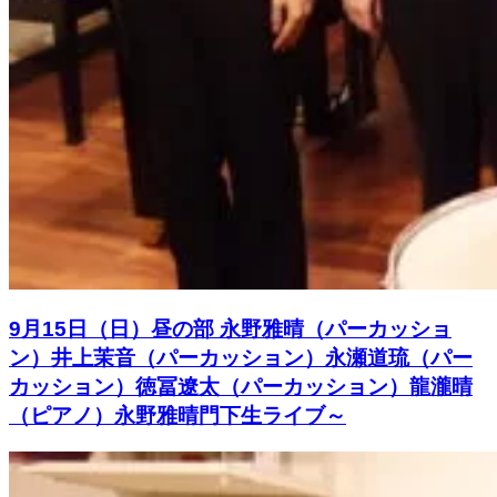
9月15日（日）昼の部 永野雅晴（パーカッショ
ン）井上茉音（パーカッション）永瀬道琉（パー
カッション）徳冨遼太（パーカッション）龍瀧晴
（ピアノ）永野雅晴門下生ライブ～