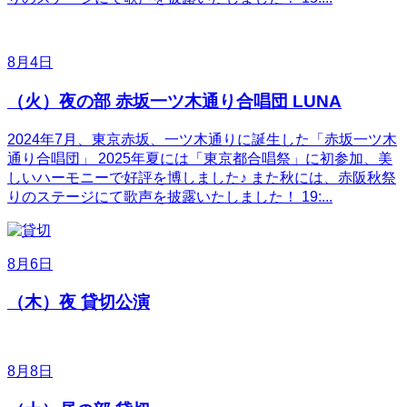
8月4日
（火）夜の部 赤坂一ツ木通り合唱団 LUNA
2024年7月、東京赤坂、一ツ木通りに誕生した「赤坂一ツ木
通り合唱団」 2025年夏には「東京都合唱祭」に初参加、美
しいハーモニーで好評を博しました♪ また秋には、赤阪秋祭
りのステージにて歌声を披露いたしました！ 19:...
8月6日
（木）夜 貸切公演
8月8日