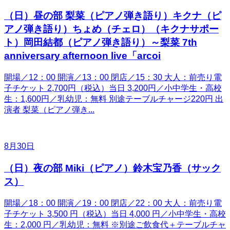
（日）昼の部 梨菜（ピアノ弾き語り）キクナ（ピ
アノ弾き語り）ちょめ（チェロ）（キクナサポー
ト）岡田結都（ピアノ弾き語り）～梨菜 7th
anniversary afternoon live「arcoi
開場／12：00 開演／13：00 閉店／15：30 大人：前売り電
子チケット 2,700円（税込）当日 3,200円／小中学生・高校
生：1,600円／乳幼児：無料 別途テーブルチャージ220円 出
演者 梨菜（ピアノ弾き...
8月30日
（日）夜の部 Miki（ピアノ）鈴木宝乃香（サック
ス）
開場／18：00 開演／19：00 閉店／22：00 大人：前売り電
子チケット 3,500 円（税込）当日 4,000 円／小中学生・高校
生：2,000 円／乳幼児：無料 ※別途ご飲食代＋テーブルチャ