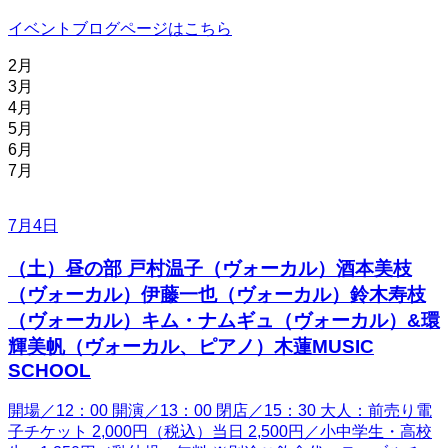
イベントブログページはこちら
2月
3月
4月
5月
6月
7月
7月4日
（土）昼の部 戸村温子（ヴォーカル）酒本美枝
（ヴォーカル）伊藤一也（ヴォーカル）鈴木寿枝
（ヴォーカル）キム・ナムギュ（ヴォーカル）&環
輝美帆（ヴォーカル、ピアノ）木蓮MUSIC
SCHOOL
開場／12：00 開演／13：00 閉店／15：30 大人：前売り電
子チケット 2,000円（税込）当日 2,500円／小中学生・高校