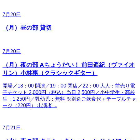
7月20日
（月）昼の部 貸切
7月20日
（月）夜の部 Aちょうだい！ 前田遥紀（ヴァイオ
リン）小林惠（クラシックギター）
開場／18：00 開演／19：00 閉店／22：00 大人：前売り電
子チケット 2,000円（税込）当日 2,500円／小中学生・高校
生：1,250円／乳幼児：無料 ※別途ご飲食代＋テーブルチャ
ージ（220円） 出演者 ...
7月21日