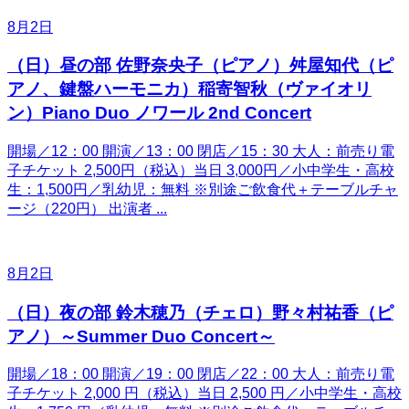
8月2日
（日）昼の部 佐野奈央子（ピアノ）舛屋知代（ピ
アノ、鍵盤ハーモニカ）稲寄智秋（ヴァイオリ
ン）Piano Duo ノワール 2nd Concert
開場／12：00 開演／13：00 閉店／15：30 大人：前売り電
子チケット 2,500円（税込）当日 3,000円／小中学生・高校
生：1,500円／乳幼児：無料 ※別途ご飲食代＋テーブルチャ
ージ（220円） 出演者 ...
8月2日
（日）夜の部 鈴木穂乃（チェロ）野々村祐香（ピ
アノ）～Summer Duo Concert～
開場／18：00 開演／19：00 閉店／22：00 大人：前売り電
子チケット 2,000 円（税込）当日 2,500 円／小中学生・高校