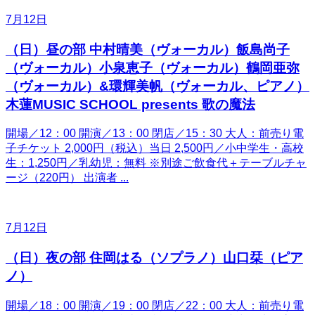
7月12日
（日）昼の部 中村晴美（ヴォーカル）飯島尚子
（ヴォーカル）小泉恵子（ヴォーカル）鶴岡亜弥
（ヴォーカル）&環輝美帆（ヴォーカル、ピアノ）
木蓮MUSIC SCHOOL presents 歌の魔法
開場／12：00 開演／13：00 閉店／15：30 大人：前売り電
子チケット 2,000円（税込）当日 2,500円／小中学生・高校
生：1,250円／乳幼児：無料 ※別途ご飲食代＋テーブルチャ
ージ（220円） 出演者 ...
7月12日
（日）夜の部 住岡はる（ソプラノ）山口栞（ピア
ノ）
開場／18：00 開演／19：00 閉店／22：00 大人：前売り電