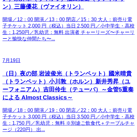
ン）三藤優花（ヴァイオリン）
開場／12：00 開演／13：00 閉店／15：30 大人：前売り電
子チケット 2,000 円（税込）当日 2,500 円／小中学生・高校
生：1,250円／乳幼児：無料 出演者 チャーリーズ〜チャーリ
ーと愉快な仲間たち〜...
7月19日
（日）夜の部 岩波俊光（トランペット）國米晴貴
（トランペット）小川敦（ホルン）新井秀昇（ユ
ーフォニアム）吉田伶生（テューバ）～金管5重奏
による Almost Classics～
開場／18：00 開演／19：00 閉店／22：00 大人：前売り電
子チケット 3,000 円（税込）当日 3,500 円／小中学生・高校
生：1,750 円／乳幼児：無料 ※別途ご飲食代＋テーブルチャ
ージ（220円） 出...