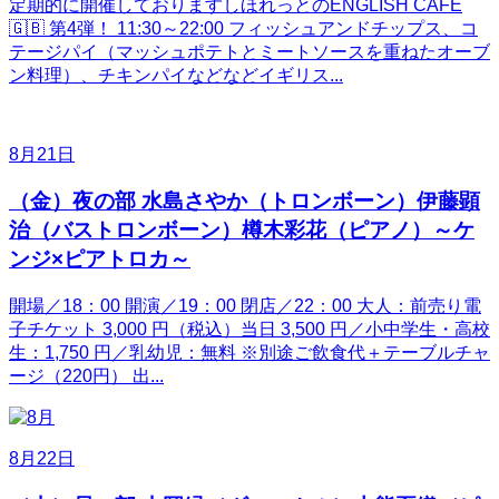
定期的に開催しておりますしほれっとのENGLISH CAFE
🇬🇧 第4弾！ 11:30～22:00 フィッシュアンドチップス、コ
テージパイ（マッシュポテトとミートソースを重ねたオーブ
ン料理）、チキンパイなどなどイギリス...
8月21日
（金）夜の部 水島さやか（トロンボーン）伊藤顕
治（バストロンボーン）樽木彩花（ピアノ）～ケ
ンジ×ピアトロカ～
開場／18：00 開演／19：00 閉店／22：00 大人：前売り電
子チケット 3,000 円（税込）当日 3,500 円／小中学生・高校
生：1,750 円／乳幼児：無料 ※別途ご飲食代＋テーブルチャ
ージ（220円） 出...
8月22日