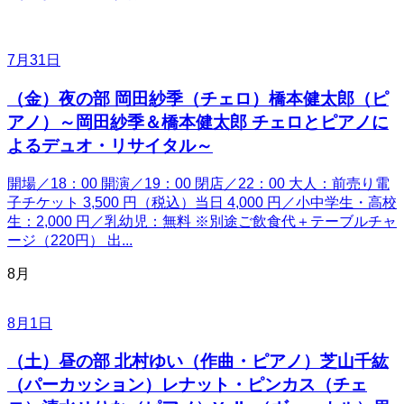
7月31日
（金）夜の部 岡田紗季（チェロ）橋本健太郎（ピ
アノ）～岡田紗季＆橋本健太郎 チェロとピアノに
よるデュオ・リサイタル～
開場／18：00 開演／19：00 閉店／22：00 大人：前売り電
子チケット 3,500 円（税込）当日 4,000 円／小中学生・高校
生：2,000 円／乳幼児：無料 ※別途ご飲食代＋テーブルチャ
ージ（220円） 出...
8月
8月1日
（土）昼の部 北村ゆい（作曲・ピアノ）芝山千紘
（パーカッション）レナット・ピンカス（チェ