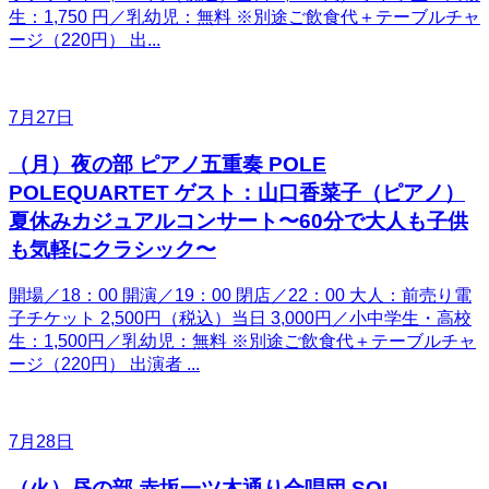
生：1,750 円／乳幼児：無料 ※別途ご飲食代＋テーブルチャ
ージ（220円） 出...
7月27日
（月）夜の部 ピアノ五重奏 POLE
POLEQUARTET ゲスト：山口香菜子（ピアノ）
夏休みカジュアルコンサート〜60分で大人も子供
も気軽にクラシック〜
開場／18：00 開演／19：00 閉店／22：00 大人：前売り電
子チケット 2,500円（税込）当日 3,000円／小中学生・高校
生：1,500円／乳幼児：無料 ※別途ご飲食代＋テーブルチャ
ージ（220円） 出演者 ...
7月28日
（火）昼の部 赤坂一ツ木通り合唱団 SOL