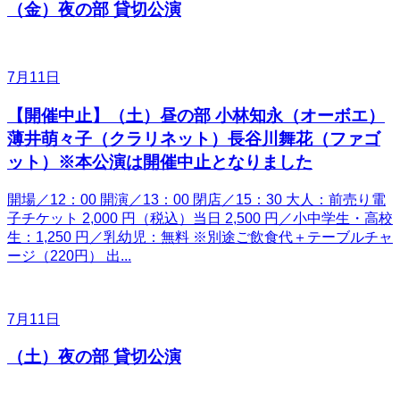
（金）夜の部 貸切公演
7月11日
【開催中止】（土）昼の部 小林知永（オーボエ）
薄井萌々子（クラリネット）長谷川舞花（ファゴ
ット）※本公演は開催中止となりました
開場／12：00 開演／13：00 閉店／15：30 大人：前売り電
子チケット 2,000 円（税込）当日 2,500 円／小中学生・高校
生：1,250 円／乳幼児：無料 ※別途ご飲食代＋テーブルチャ
ージ（220円） 出...
7月11日
（土）夜の部 貸切公演