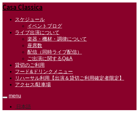
Casa Classica
スケジュール
イベントブログ
ライブ出演について
楽器・機材・調律について
座席数
配信（同時ライブ配信）
ご出演に関するQ&A
貸切のご利用
フード&ドリンクメニュー
リハーサル利用【出演＆貸切ご利用確定者限定】
アクセス/駐車場
menu
日本語
☆スケジュール