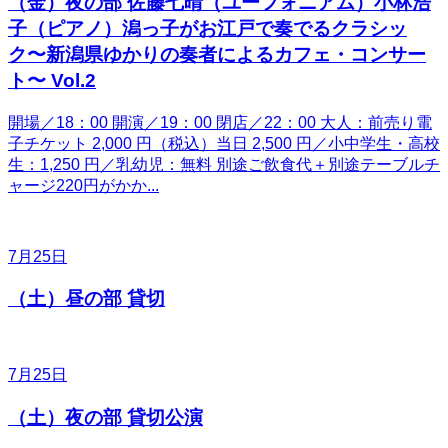
（金）夜の部 佐藤七晴（ユーフォニアム）小林浩
子（ピアノ）潟っ子がお江戸で奏でるクラシッ
ク〜新潟県ゆかりの奏者によるカフェ・コンサー
ト〜 Vol.2
開場／18：00 開演／19：00 閉店／22：00 大人：前売り電
子チケット 2,000 円（税込）当日 2,500 円／小中学生・高校
生：1,250 円／乳幼児：無料 別途ご飲食代＋別途テーブルチ
ャージ220円がかか...
7月25日
（土）昼の部 貸切
7月25日
（土）夜の部 貸切公演