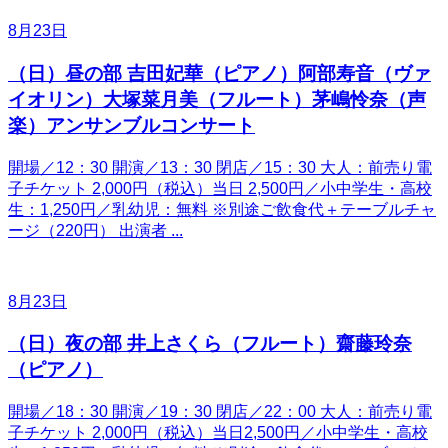
8月23日
（日）昼の部 吉田妃華（ピアノ）阿部寿音（ヴァ
イオリン）大塚菜月美（フルート）茅嶋怜奈（声
楽）アンサンブルコンサート
開場／12：30 開演／13：30 閉店／15：30 大人：前売り電
子チケット 2,000円（税込）当日 2,500円／小中学生・高校
生：1,250円／乳幼児：無料 ※別途ご飲食代＋テーブルチャ
ージ（220円） 出演者 ...
8月23日
（日）夜の部 井上さくら（フルート）齋藤玲奈
（ピアノ）
開場／18：30 開演／19：30 閉店／22：00 大人：前売り電
子チケット 2,000円（税込）当日2,500円／小中学生・高校