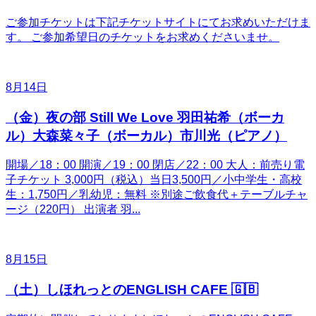
ご参加チケットは下記チケットサイトにてお求めいただけま
す。 ご参加希望日のチケットをお求めくださいませ。
8月14日
（金）夜の部 Still We Love 羽田祐希（ボーカ
ル）大森菜々子（ボーカル）市川光（ピアノ）
開場／18：00 開演／19：00 閉店／22：00 大人：前売り電
子チケット 3,000円（税込）当日3,500円／小中学生・高校
生：1,750円／乳幼児：無料 ※別途ご飲食代＋テーブルチャ
ージ（220円） 出演者 羽...
8月15日
（土）しほれっとのENGLISH CAFE 🇬🇧