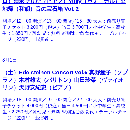
ロ）清水せりな（ピアノ）Yully（ヴォーカル）里
地帰（和胡）音の宝石箱 Vol. 2
開場／12：00 開演／13：00 閉店／15：30 大人：前売り電
子チケット 3,200円（税込）当日 3,700円／小中学生・高校
生：1,850円／乳幼児：無料 ※別途ご飲食代＋テーブルチャ
ージ（220円） 出演者 ...
8月1日
（土）Edelsteinen Concert Vol.6 真野綾子（ソプ
ラノ）木村雄太（バリトン）山田玲菜（ヴァイオ
リン）天野安紀恵（ピアノ）
開場／18：00 開演／19：00 閉店／22：00 大人：前売り電
子チケット 4,000円（税込）当日 4,500円／小中学生・高校
生：2,250円／乳幼児：無料 ※別途ご飲食代＋テーブルチャ
ージ（220円） 出演者 ...