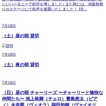
しいハーモニーで好評を博しました♪ また秋には、赤阪秋祭
りのステージにて歌声を披露いたしました！ 19:...
7月18日
（土）昼の部 貸切
7月18日
（土）夜の部 貸切
7月19日
（日）昼の部 チャーリーズ 〜チャーリーと愉快な
仲間たち〜 池上裕輝（チェロ）豊島悠太（ピア
ノ）永井翠（ヴィオラ）福田知樹（ヴァイオリ