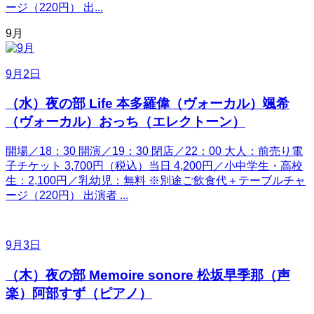
ージ（220円） 出...
9月
9月2日
（水）夜の部 Life 本多羅偉（ヴォーカル）颯希
（ヴォーカル）おっち（エレクトーン）
開場／18：30 開演／19：30 閉店／22：00 大人：前売り電
子チケット 3,700円（税込）当日 4,200円／小中学生・高校
生：2,100円／乳幼児：無料 ※別途ご飲食代＋テーブルチャ
ージ（220円） 出演者 ...
9月3日
（木）夜の部 Memoire sonore 松坂早季那（声
楽）阿部すず（ピアノ）