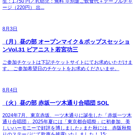
生：1,750 円／乳幼児：無料 ※別途ご飲食代＋テーブルチャ
ージ（220円） 出...
8月3日
（月）昼の部 オープンマイク＆ポップスセッショ
ンVol.31 ピアニスト若宮功三
ご参加チケットは下記チケットサイトにてお求めいただけま
す。 ご参加希望日のチケットをお求めくださいませ。
8月4日
（火）昼の部 赤坂一ツ木通り合唱団 SOL
2024年7月、東京赤坂、一ツ木通りに誕生した「赤坂一ツ木
通り合唱団」 2025年夏には「東京都合唱祭」に初参加、美
しいハーモニーで好評を博しました♪ また秋には、赤阪秋祭
りのステージにて歌声を披露いたしました！ 15:...