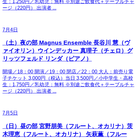
生：1,250円／乳幼児：無料 ※別途ご飲食代＋テーブルチャ
ージ（220円） 出演者 ...
7月4日
（土）夜の部 Magnus Ensemble 長谷川 慧（ヴ
ァイオリン）ウインデッカー 真理子（チェロ）グ
リッツフェルド リンダ（ピアノ）
開場／18：00 開演／19：00 閉店／22：00 大人：前売り電
子チケット 3,000円（税込）当日 3,500円／小中学生・高校
生：1,750円／乳幼児：無料 ※別途ご飲食代＋テーブルチャ
ージ（220円） 出演者 ...
7月5日
（日）昼の部 宮野朋美（フルート、オカリナ）茨
木理恵（フルート、オカリナ） 矢萩薫（フルー