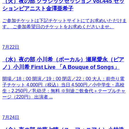
（火）夜の部 クラシックセッション Vol.445 セッ
ションピアニスト金澤亜希子
ご参加チケットは下記チケットサイトにてお求めいただけま
す。 ご参加希望日のチケットをお求めくださいませ。
7月22日
（水）夜の部 小川希（ボーカル）瀬尾愛永（ピア
ノ）小川希 First Live 「A Bouque of Songs」
開場／18：00 開演／19：00 閉店／22：00 大人：前売り電
子チケット 4,000円（税込）当日 4,500円／小中学生・高校
生：2,250円／乳幼児：無料 ※別途ご飲食代＋テーブルチャ
ージ（220円） 出演者 ...
7月24日