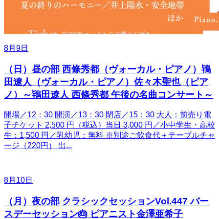
8月9日
（日）昼の部 西條秀都（ヴォーカル・ピアノ）鴇
田遼人（ヴォーカル・ピアノ）佐々木聖也（ピア
ノ）～鴇田遼人 西條秀都 午後の名曲コンサート～
開場／12：30 開演／13：30 閉店／15：30 大人：前売り電
子チケット 2,500 円（税込）当日 3,000 円／小中学生・高校
生：1,500 円／乳幼児：無料 ※別途ご飲食代＋テーブルチャ
ージ（220円） 出...
8月10日
（月）夜の部 クラシックセッションVol.447 バー
スデーセッション🎂 ピアニスト金澤亜希子